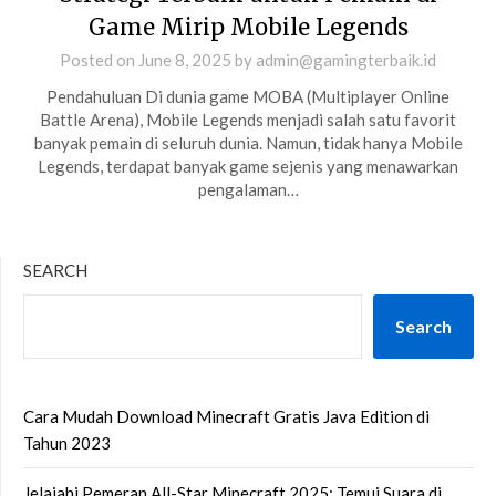
Game Mirip Mobile Legends
Posted on
June 8, 2025
by
admin@gamingterbaik.id
Pendahuluan Di dunia game MOBA (Multiplayer Online
Battle Arena), Mobile Legends menjadi salah satu favorit
banyak pemain di seluruh dunia. Namun, tidak hanya Mobile
Legends, terdapat banyak game sejenis yang menawarkan
pengalaman…
SEARCH
Search
Cara Mudah Download Minecraft Gratis Java Edition di
Tahun 2023
Jelajahi Pemeran All-Star Minecraft 2025: Temui Suara di