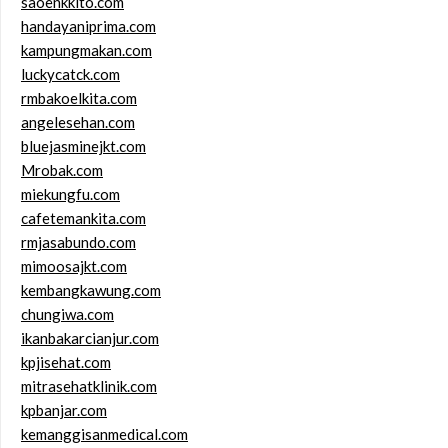
saoenkkito.com
handayaniprima.com
kampungmakan.com
luckycatck.com
rmbakoelkita.com
angelesehan.com
bluejasminejkt.com
Mrobak.com
miekungfu.com
cafetemankita.com
rmjasabundo.com
mimoosajkt.com
kembangkawung.com
chungiwa.com
ikanbakarcianjur.com
kpjisehat.com
mitrasehatklinik.com
kpbanjar.com
kemanggisanmedical.com