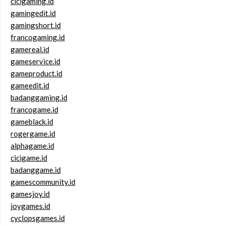
cicigaming.id
gamingedit.id
gamingshort.id
francogaming.id
gamereal.id
gameservice.id
gameproduct.id
gameedit.id
badanggaming.id
francogame.id
gameblack.id
rogergame.id
alphagame.id
cicigame.id
badanggame.id
gamescommunity.id
gamesjoy.id
joygames.id
cyclopsgames.id