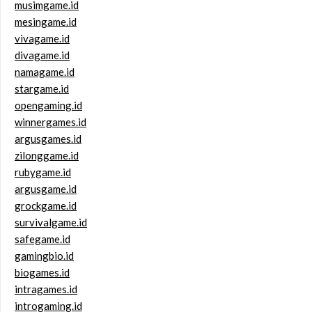
musimgame.id
mesingame.id
vivagame.id
divagame.id
namagame.id
stargame.id
opengaming.id
winnergames.id
argusgames.id
zilonggame.id
rubygame.id
argusgame.id
grockgame.id
survivalgame.id
safegame.id
gamingbio.id
biogames.id
intragames.id
introgaming.id