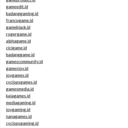
gameedit.id
badanggaming.id
francogame.id
gameblack.id
rogergame.id
alphagame.id
cicigame.id
badanggame.id
gamescommunity.id
gamesjoy.id
joygames.id
cyclopsgames.id
gamesmedia.id
kajagames.id
mediagaming.id
joygaming.id
nanagames.id
cyclopsgaming.id