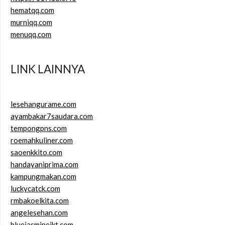
hematqq.com
murniqq.com
menuqq.com
LINK LAINNYA
lesehangurame.com
ayambakar7saudara.com
tempongpns.com
roemahkuliner.com
saoenkkito.com
handayaniprima.com
kampungmakan.com
luckycatck.com
rmbakoelkita.com
angelesehan.com
bluejasminejkt.com