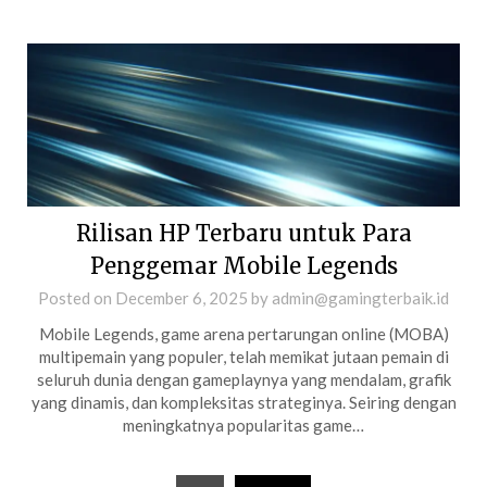
Rilisan HP Terbaru untuk Para
Penggemar Mobile Legends
Posted on
December 6, 2025
by
admin@gamingterbaik.id
Mobile Legends, game arena pertarungan online (MOBA)
multipemain yang populer, telah memikat jutaan pemain di
seluruh dunia dengan gameplaynya yang mendalam, grafik
yang dinamis, dan kompleksitas strateginya. Seiring dengan
meningkatnya popularitas game…
Posts