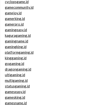
cyclopsgame.id
gamecommunity.id
gamejoy.id
gamerking.id
gamerpro.id
gamingeasy.id
kaguragaming.id
gamingname.id
gamingking.id
platformgaming.id
kinggaming.id
gogaming.id
dragongaming.id
ultigaming.id
multigaming.id
statusgaming.id
gameseasy.id
gamesking.id
gamesname.id