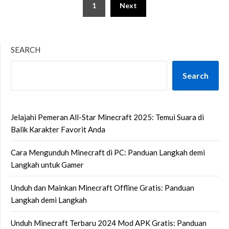
1
Next
pagination
SEARCH
Search
Jelajahi Pemeran All-Star Minecraft 2025: Temui Suara di
Balik Karakter Favorit Anda
Cara Mengunduh Minecraft di PC: Panduan Langkah demi
Langkah untuk Gamer
Unduh dan Mainkan Minecraft Offline Gratis: Panduan
Langkah demi Langkah
Unduh Minecraft Terbaru 2024 Mod APK Gratis: Panduan