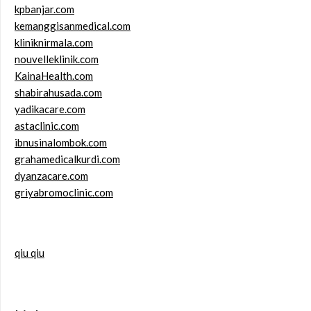
kpbanjar.com
kemanggisanmedical.com
kliniknirmala.com
nouvelleklinik.com
KainaHealth.com
shabirahusada.com
yadikacare.com
astaclinic.com
ibnusinalombok.com
grahamedicalkurdi.com
dyanzacare.com
griyabromoclinic.com
qiu qiu