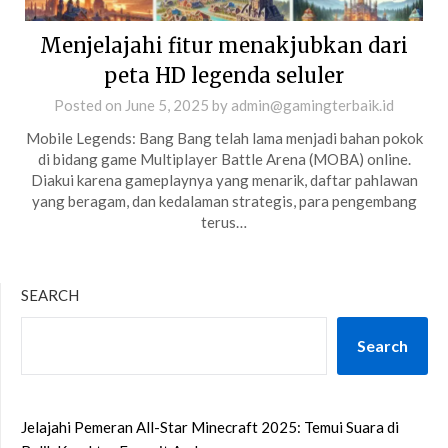
Menjelajahi fitur menakjubkan dari
peta HD legenda seluler
Posted on
June 5, 2025
by
admin@gamingterbaik.id
Mobile Legends: Bang Bang telah lama menjadi bahan pokok
di bidang game Multiplayer Battle Arena (MOBA) online.
Diakui karena gameplaynya yang menarik, daftar pahlawan
yang beragam, dan kedalaman strategis, para pengembang
terus…
SEARCH
Search
Jelajahi Pemeran All-Star Minecraft 2025: Temui Suara di