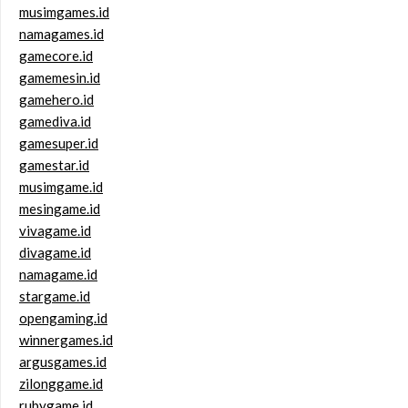
musimgames.id
namagames.id
gamecore.id
gamemesin.id
gamehero.id
gamediva.id
gamesuper.id
gamestar.id
musimgame.id
mesingame.id
vivagame.id
divagame.id
namagame.id
stargame.id
opengaming.id
winnergames.id
argusgames.id
zilonggame.id
rubygame.id