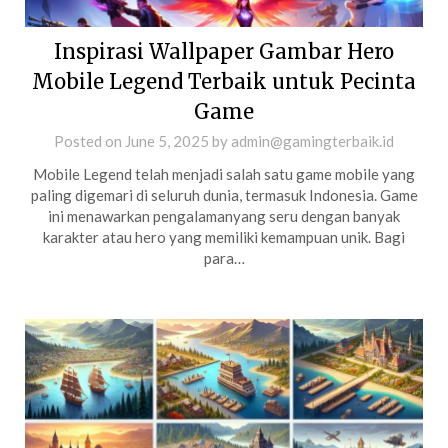
Inspirasi Wallpaper Gambar Hero
Mobile Legend Terbaik untuk Pecinta
Game
Posted on
June 5, 2025
by
admin@gamingterbaik.id
Mobile Legend telah menjadi salah satu game mobile yang
paling digemari di seluruh dunia, termasuk Indonesia. Game
ini menawarkan pengalamanyang seru dengan banyak
karakter atau hero yang memiliki kemampuan unik. Bagi
para…