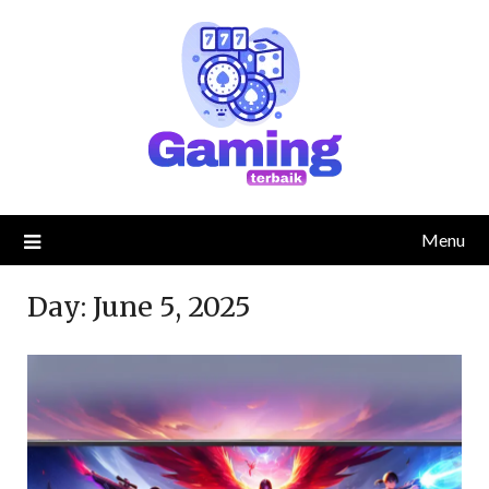
Skip
to
content
Menu
Day:
June 5, 2025