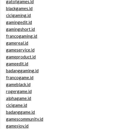
gatotgames.id
blackgames.id
cicigaming.id
gamingedit.id
gamingshort.id
francogaming.id
gamereal.id
gameservice.id
gameproduct.id
gameedit.id
badanggaming.id
francogame.id
gameblack.id
rogergame.id
alphagame.id
cicigame.id
badanggame.id
gamescommunity.id
gamesjoy.id