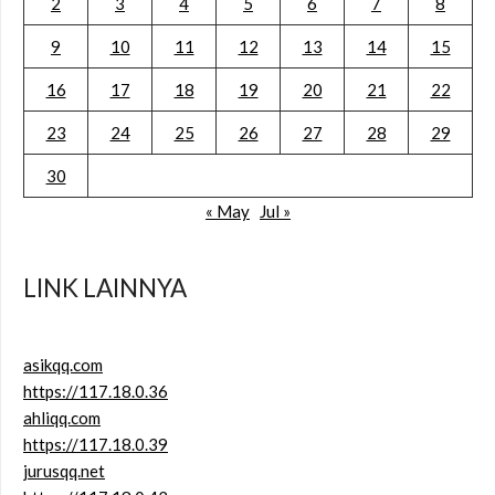
2
3
4
5
6
7
8
9
10
11
12
13
14
15
16
17
18
19
20
21
22
23
24
25
26
27
28
29
30
« May
Jul »
LINK LAINNYA
asikqq.com
https://117.18.0.36
ahliqq.com
https://117.18.0.39
jurusqq.net