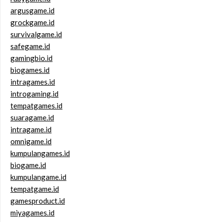
argusgame.id
grockgame.id
survivalgame.id
safegame.id
gamingbio.id
biogames.id
intragames.id
introgaming.id
tempatgames.id
suaragame.id
intragame.id
omnigame.id
kumpulangames.id
biogame.id
kumpulangame.id
tempatgame.id
gamesproduct.id
miyagames.id