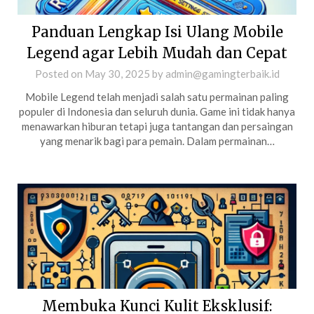
Panduan Lengkap Isi Ulang Mobile
Legend agar Lebih Mudah dan Cepat
Posted on
May 30, 2025
by
admin@gamingterbaik.id
Mobile Legend telah menjadi salah satu permainan paling
populer di Indonesia dan seluruh dunia. Game ini tidak hanya
menawarkan hiburan tetapi juga tantangan dan persaingan
yang menarik bagi para pemain. Dalam permainan…
Membuka Kunci Kulit Eksklusif: