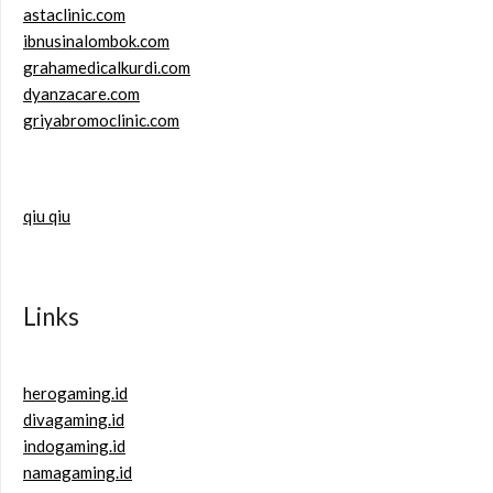
astaclinic.com
ibnusinalombok.com
grahamedicalkurdi.com
dyanzacare.com
griyabromoclinic.com
qiu qiu
Links
herogaming.id
divagaming.id
indogaming.id
namagaming.id