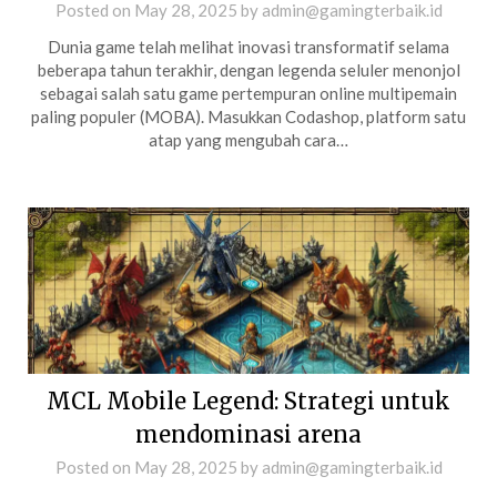
Posted on
May 28, 2025
by
admin@gamingterbaik.id
Dunia game telah melihat inovasi transformatif selama
beberapa tahun terakhir, dengan legenda seluler menonjol
sebagai salah satu game pertempuran online multipemain
paling populer (MOBA). Masukkan Codashop, platform satu
atap yang mengubah cara…
MCL Mobile Legend: Strategi untuk
mendominasi arena
Posted on
May 28, 2025
by
admin@gamingterbaik.id