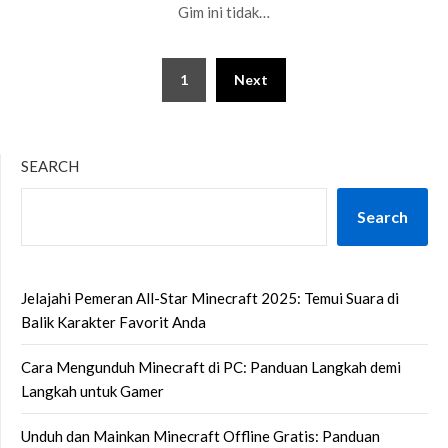
Gim ini tidak…
Posts
1
Next
pagination
SEARCH
Search
Jelajahi Pemeran All-Star Minecraft 2025: Temui Suara di
Balik Karakter Favorit Anda
Cara Mengunduh Minecraft di PC: Panduan Langkah demi
Langkah untuk Gamer
Unduh dan Mainkan Minecraft Offline Gratis: Panduan