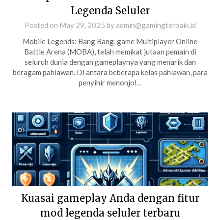
Legenda Seluler
Posted on
May 29, 2025
by
admin@gamingterbaik.id
Mobile Legends: Bang Bang, game Multiplayer Online
Battle Arena (MOBA), telah memikat jutaan pemain di
seluruh dunia dengan gameplaynya yang menarik dan
beragam pahlawan. Di antara beberapa kelas pahlawan, para
penyihir menonjol…
Kuasai gameplay Anda dengan fitur
mod legenda seluler terbaru