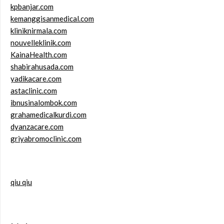
kpbanjar.com
kemanggisanmedical.com
kliniknirmala.com
nouvelleklinik.com
KainaHealth.com
shabirahusada.com
yadikacare.com
astaclinic.com
ibnusinalombok.com
grahamedicalkurdi.com
dyanzacare.com
griyabromoclinic.com
qiu qiu