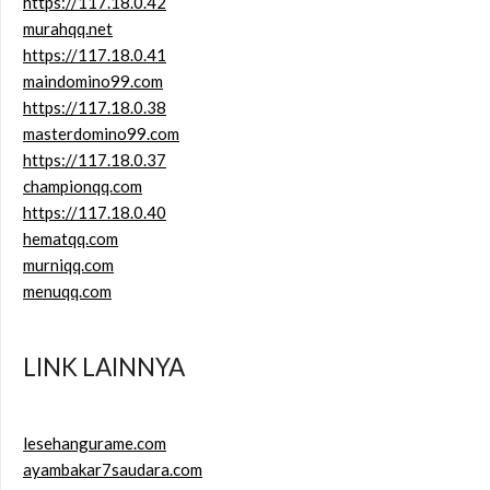
https://117.18.0.42
murahqq.net
https://117.18.0.41
maindomino99.com
https://117.18.0.38
masterdomino99.com
https://117.18.0.37
championqq.com
https://117.18.0.40
hematqq.com
murniqq.com
menuqq.com
LINK LAINNYA
lesehangurame.com
ayambakar7saudara.com