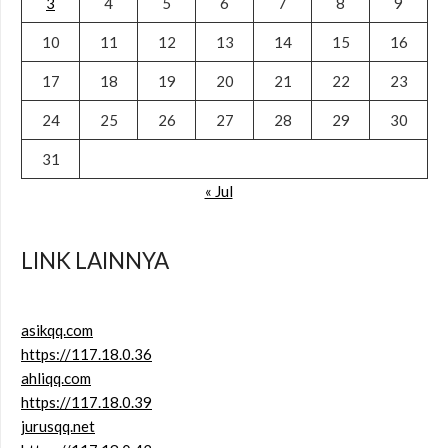
3
4
5
6
7
8
9
10
11
12
13
14
15
16
17
18
19
20
21
22
23
24
25
26
27
28
29
30
31
« Jul
LINK LAINNYA
asikqq.com
https://117.18.0.36
ahliqq.com
https://117.18.0.39
jurusqq.net