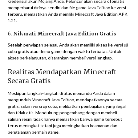
kredensial akun Mojang Anda. Peluncur akan secara otomatis
memperbarui dirinya sendiri dan file game Java Edition ke versi
terbaru, memastikan Anda memiliki Minecraft Java Edition APK
1.21.
6.
Nikmati Minecraft Java Edition Gratis
Setelah penyiapan selesai, Anda akan memiliki akses ke versi uji
coba gratis atau demo game dengan waktu terbatas. Untuk
akses berkelanjutan, disarankan membeli versi lengkap.
Realitas Mendapatkan Minecraft
Secara Gratis
Meskipun langkah-langkah di atas memandu Anda dalam
mengunduh Minecraft Java Edition, mendapatkannya secara
gratis, selain versi uji coba, melibatkan pembajakan, yang ilegal
dan tidak etis. Mendukung pengembang dengan membeli
salinan resmi tidak hanya memastikan bahwa game tersebut
terus meningkat tetapi juga meningkatkan keamanan dan
pengalaman bermain game.