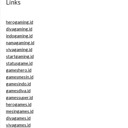
Links
herogaming.id
divagaming.id
indogaming.id
namagaming.id
vivagaming.id
startgaming.id
statusgame.id
gameshero.id
gamesmesin.id
gamesindo.id
gamesdiva.id
gamessuper.id
herogames.id
mesingames.id
divagames.id
vivagames.id