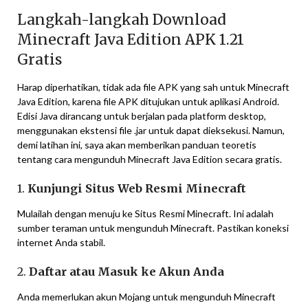
Langkah-langkah Download
Minecraft Java Edition APK 1.21
Gratis
Harap diperhatikan, tidak ada file APK yang sah untuk Minecraft
Java Edition, karena file APK ditujukan untuk aplikasi Android.
Edisi Java dirancang untuk berjalan pada platform desktop,
menggunakan ekstensi file .jar untuk dapat dieksekusi. Namun,
demi latihan ini, saya akan memberikan panduan teoretis
tentang cara mengunduh Minecraft Java Edition secara gratis.
1.
Kunjungi Situs Web Resmi Minecraft
Mulailah dengan menuju ke Situs Resmi Minecraft. Ini adalah
sumber teraman untuk mengunduh Minecraft. Pastikan koneksi
internet Anda stabil.
2.
Daftar atau Masuk ke Akun Anda
Anda memerlukan akun Mojang untuk mengunduh Minecraft