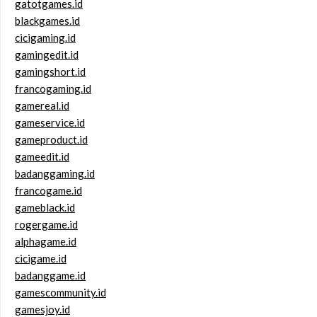
gatotgames.id
blackgames.id
cicigaming.id
gamingedit.id
gamingshort.id
francogaming.id
gamereal.id
gameservice.id
gameproduct.id
gameedit.id
badanggaming.id
francogame.id
gameblack.id
rogergame.id
alphagame.id
cicigame.id
badanggame.id
gamescommunity.id
gamesjoy.id