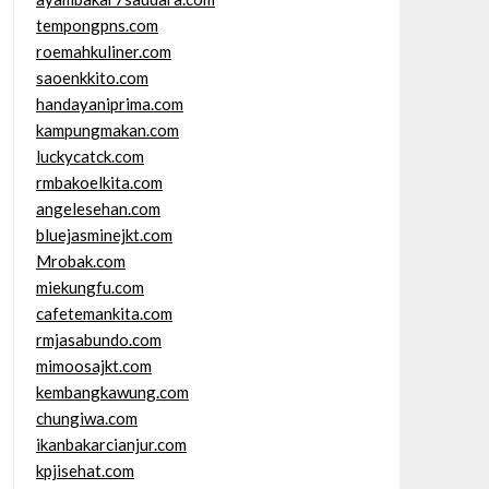
tempongpns.com
roemahkuliner.com
saoenkkito.com
handayaniprima.com
kampungmakan.com
luckycatck.com
rmbakoelkita.com
angelesehan.com
bluejasminejkt.com
Mrobak.com
miekungfu.com
cafetemankita.com
rmjasabundo.com
mimoosajkt.com
kembangkawung.com
chungiwa.com
ikanbakarcianjur.com
kpjisehat.com