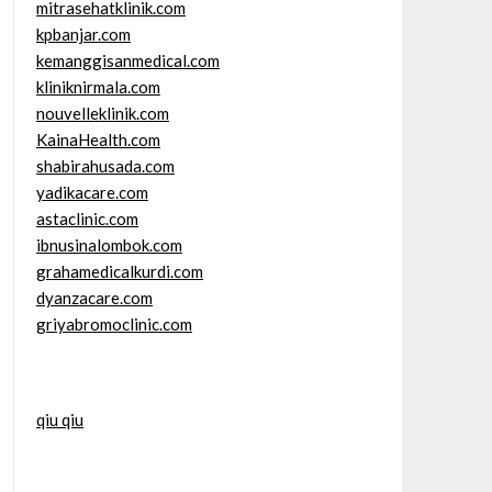
mitrasehatklinik.com
kpbanjar.com
kemanggisanmedical.com
kliniknirmala.com
nouvelleklinik.com
KainaHealth.com
shabirahusada.com
yadikacare.com
astaclinic.com
ibnusinalombok.com
grahamedicalkurdi.com
dyanzacare.com
griyabromoclinic.com
qiu qiu