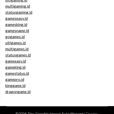
ultigaming.id
multigaming.id
statusgaming.id
gameseasy.id
gamesking.id
gamesname.id
gogames.id
ultigames.id
multigames.id
statusgames.id
gameeasy.id
gameking.id
gamestatus.id
gamepro.id
kinggame.id
dragongame.id
©2026 Tips Genshin Impact Auto Menang
| Design: