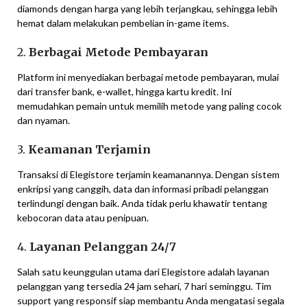
diamonds dengan harga yang lebih terjangkau, sehingga lebih
hemat dalam melakukan pembelian in-game items.
2.
Berbagai Metode Pembayaran
Platform ini menyediakan berbagai metode pembayaran, mulai
dari transfer bank, e-wallet, hingga kartu kredit. Ini
memudahkan pemain untuk memilih metode yang paling cocok
dan nyaman.
3.
Keamanan Terjamin
Transaksi di Elegistore terjamin keamanannya. Dengan sistem
enkripsi yang canggih, data dan informasi pribadi pelanggan
terlindungi dengan baik. Anda tidak perlu khawatir tentang
kebocoran data atau penipuan.
4.
Layanan Pelanggan 24/7
Salah satu keunggulan utama dari Elegistore adalah layanan
pelanggan yang tersedia 24 jam sehari, 7 hari seminggu. Tim
support yang responsif siap membantu Anda mengatasi segala