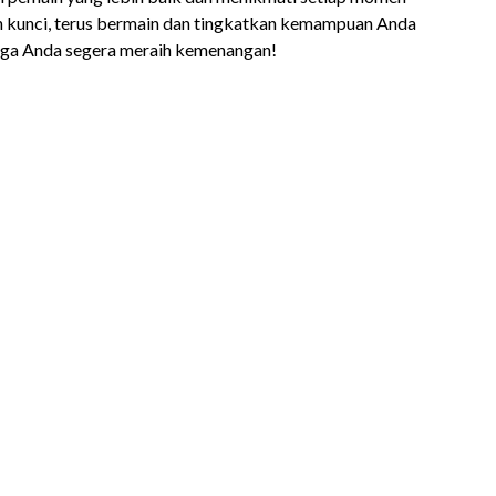
ah kunci, terus bermain dan tingkatkan kemampuan Anda
moga Anda segera meraih kemenangan!