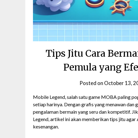
Tips Jitu Cara Berm
Pemula yang Efe
Posted on
October 13, 2
Mobile Legend, salah satu game MOBA paling popu
setiap harinya. Dengan grafis yang menawan da
pengalaman bermain yang seru dan kompetitif. Jik
Legend, artikel ini akan memberikan tips jitu aga
kesenangan.