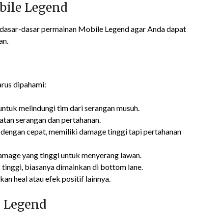
ile Legend
 dasar-dasar permainan Mobile Legend agar Anda dapat
an.
arus dipahami:
 untuk melindungi tim dari serangan musuh.
atan serangan dan pertahanan.
dengan cepat, memiliki damage tinggi tapi pertahanan
amage yang tinggi untuk menyerang lawan.
tinggi, biasanya dimainkan di bottom lane.
 heal atau efek positif lainnya.
e Legend