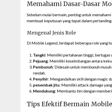
Memahami Dasar-Dasar Mob
Sebelum mulai bermain, penting untuk memahami
membuat keputusan yang tepat dalam pertanding
Mengenal Jenis Role
Di Mobile Legend, terdapat beberapa role yang h
Tangki
: Memiliki pertahanan tinggi, bertugas
Pejuang
: Memiliki keseimbangan antara keku
Pembunuh
: Didesain untuk membunuh musuh 
rendah.
Penyihir
: Mengandalkan skill dengan magic d
penembak jitu
: Memiliki attack damage yang 
Mendukung
: Membantu tim dengan memberikan
Tips Efektif Bermain Mobil