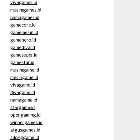
vivagames.id
musimgames.id
namagames.id
gamecore.id
gamemesin.id
gamehero.id
gamediva.id
gamesuper.id
gamestar.id
musimgame.id
mesingame.id
vivagame.id
divagame.id
namagame.id
stargame.id
opengaming.id
winnergames.id
argusgames.id
zilonggame.id