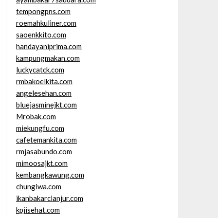
tempongpns.com
roemahkuliner.com
saoenkkito.com
handayaniprima.com
kampungmakan.com
luckycatck.com
rmbakoelkita.com
angelesehan.com
bluejasminejkt.com
Mrobak.com
miekungfu.com
cafetemankita.com
rmjasabundo.com
mimoosajkt.com
kembangkawung.com
chungiwa.com
ikanbakarcianjur.com
kpjisehat.com