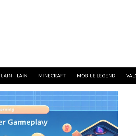
LAIN – LAIN
MINECRAFT
MOBILE LEGEND
VAL