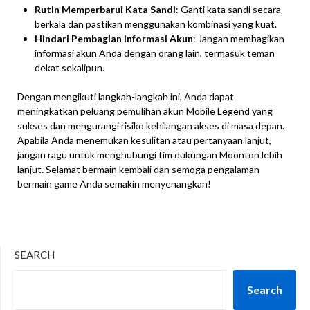
Rutin Memperbarui Kata Sandi
: Ganti kata sandi secara
berkala dan pastikan menggunakan kombinasi yang kuat.
Hindari Pembagian Informasi Akun
: Jangan membagikan
informasi akun Anda dengan orang lain, termasuk teman
dekat sekalipun.
Dengan mengikuti langkah-langkah ini, Anda dapat
meningkatkan peluang pemulihan akun Mobile Legend yang
sukses dan mengurangi risiko kehilangan akses di masa depan.
Apabila Anda menemukan kesulitan atau pertanyaan lanjut,
jangan ragu untuk menghubungi tim dukungan Moonton lebih
lanjut. Selamat bermain kembali dan semoga pengalaman
bermain game Anda semakin menyenangkan!
SEARCH
Search