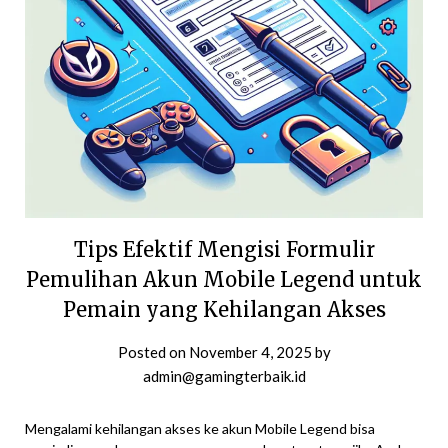
Tips Efektif Mengisi Formulir
Pemulihan Akun Mobile Legend untuk
Pemain yang Kehilangan Akses
Posted on
November 4, 2025
by
admin@gamingterbaik.id
Mengalami kehilangan akses ke akun Mobile Legend bisa