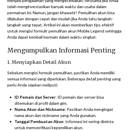
menjadi pengalaman yang mengecewakan, terutama jika Anda
telah menginvestasikan banyak waktu dan usaha dalam
permainan ini. Namun, jangan khawatir! Pemulihan akun bisa
dilakukan dengan cepat dan mudah jika Anda tahu langkah-
langkah yang tepat. Artikel ini akan memberikan tips efektif
untuk mengisi formulir pemulihan akun Mobile Legend sehingga
Anda dapat kembali bermain dalam waktu singkat.
Mengumpulkan Informasi Penting
1. Menyiapkan Detail Akun
Sebelum mengisi formulir pemulihan, pastikan Anda memiliki
semua informasi yang diperlukan. Beberapa detail penting yang
perlu Anda siapkan meliputi:
ID Pemain dan Server
: ID pemain dan server bisa
ditemukan di profil dalam gim.
Nama Akun dan Nickname
: Pastikan Anda mengingat
nama akun dan nickname yang Anda gunakan.
Tanggal Pembuatan Akun
: Informasi ini sering diminta
untuk memverifikasi kepemilikan akun.