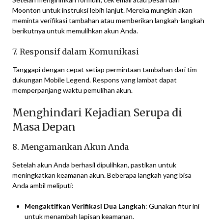
Moonton untuk instruksi lebih lanjut. Mereka mungkin akan
meminta verifikasi tambahan atau memberikan langkah-langkah
berikutnya untuk memulihkan akun Anda.
7. Responsif dalam Komunikasi
Tanggapi dengan cepat setiap permintaan tambahan dari tim
dukungan Mobile Legend. Respons yang lambat dapat
memperpanjang waktu pemulihan akun.
Menghindari Kejadian Serupa di
Masa Depan
8. Mengamankan Akun Anda
Setelah akun Anda berhasil dipulihkan, pastikan untuk
meningkatkan keamanan akun. Beberapa langkah yang bisa
Anda ambil meliputi:
Mengaktifkan Verifikasi Dua Langkah
: Gunakan fitur ini
untuk menambah lapisan keamanan.