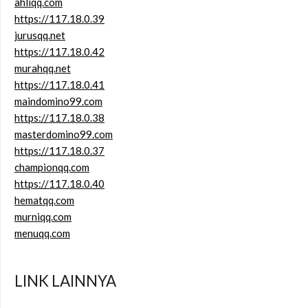
ahliqq.com
https://117.18.0.39
jurusqq.net
https://117.18.0.42
murahqq.net
https://117.18.0.41
maindomino99.com
https://117.18.0.38
masterdomino99.com
https://117.18.0.37
championqq.com
https://117.18.0.40
hematqq.com
murniqq.com
menuqq.com
LINK LAINNYA