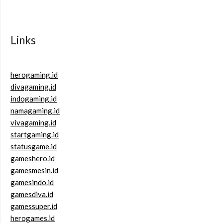
Links
herogaming.id
divagaming.id
indogaming.id
namagaming.id
vivagaming.id
startgaming.id
statusgame.id
gameshero.id
gamesmesin.id
gamesindo.id
gamesdiva.id
gamessuper.id
herogames.id