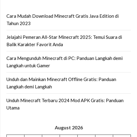
Cara Mudah Download Minecraft Gratis Java Edition di
Tahun 2023
Jelajahi Pemeran All-Star Minecraft 2025: Temui Suara di
Balik Karakter Favorit Anda
Cara Mengunduh Minecraft di PC: Panduan Langkah demi
Langkah untuk Gamer
Unduh dan Mainkan Minecraft Offline Gratis: Panduan
Langkah demi Langkah
Unduh Minecraft Terbaru 2024 Mod APK Gratis: Panduan
Utama
August 2026