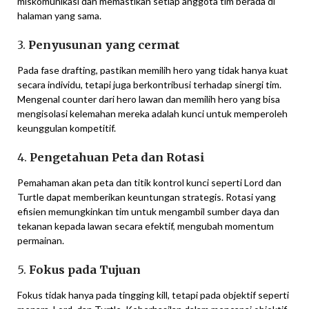
miskomunikasi dan memastikan setiap anggota tim berada di
halaman yang sama.
3.
Penyusunan yang cermat
Pada fase drafting, pastikan memilih hero yang tidak hanya kuat
secara individu, tetapi juga berkontribusi terhadap sinergi tim.
Mengenal counter dari hero lawan dan memilih hero yang bisa
mengisolasi kelemahan mereka adalah kunci untuk memperoleh
keunggulan kompetitif.
4.
Pengetahuan Peta dan Rotasi
Pemahaman akan peta dan titik kontrol kunci seperti Lord dan
Turtle dapat memberikan keuntungan strategis. Rotasi yang
efisien memungkinkan tim untuk mengambil sumber daya dan
tekanan kepada lawan secara efektif, mengubah momentum
permainan.
5.
Fokus pada Tujuan
Fokus tidak hanya pada tingging kill, tetapi pada objektif seperti