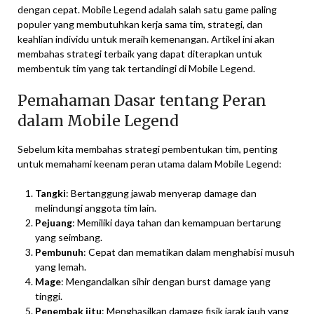
dengan cepat. Mobile Legend adalah salah satu game paling
populer yang membutuhkan kerja sama tim, strategi, dan
keahlian individu untuk meraih kemenangan. Artikel ini akan
membahas strategi terbaik yang dapat diterapkan untuk
membentuk tim yang tak tertandingi di Mobile Legend.
Pemahaman Dasar tentang Peran
dalam Mobile Legend
Sebelum kita membahas strategi pembentukan tim, penting
untuk memahami keenam peran utama dalam Mobile Legend:
Tangki
: Bertanggung jawab menyerap damage dan
melindungi anggota tim lain.
Pejuang
: Memiliki daya tahan dan kemampuan bertarung
yang seimbang.
Pembunuh
: Cepat dan mematikan dalam menghabisi musuh
yang lemah.
Mage
: Mengandalkan sihir dengan burst damage yang
tinggi.
Penembak jitu
: Menghasilkan damage fisik jarak jauh yang