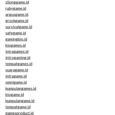
zilonggame.id
rubygame.id
argusgame.id
grockgame.id
survivalgame.id
safegame.id
gamingbio.id
biogames.id
intragames.id
introgaming.id
tempatgames.id
suaragame.id
intragame.id
omnigame.id
kumpulangames.id
biogame.id
kumpulangame.id
tempatgame.id
gamesproduct.id