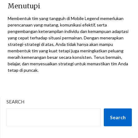
Menutupi
Membentuk tim yang tangguh di Mobile Legend memerlukan
perencanaan yang matang, komunikasi efektif, serta
pengembangan keterampilan individu dan kemampuan adaptasi
yang cepat terhadap situasi permainan. Dengan menerapkan
strategi-strategi di atas, Anda tidak hanya akan mampu
membentuk tim yang kuat tetapi juga meningkatkan peluang
meraih kemenangan besar secara konsisten. Terus bermain,
belajar, dan menyesuaikan strategi untuk memastikan tim Anda
tetap di puncak.
SEARCH
Search