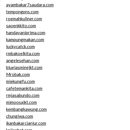
ayambakar7saudara.com
tempongpns.com
roemahkuliner.com
saoenkkito.com
handayaniprima.com
kampungmakan.com
luckycatck.com
rmbakoelkita.com
angelesehan.com
bluejasminejkt.com
Mrobak.com
miekungfu.com
cafetemankita.com
rmjasabundo.com
mimoosajkt.com
kembangkawung.com
chungiwa.com
ikanbakarcianjur.com