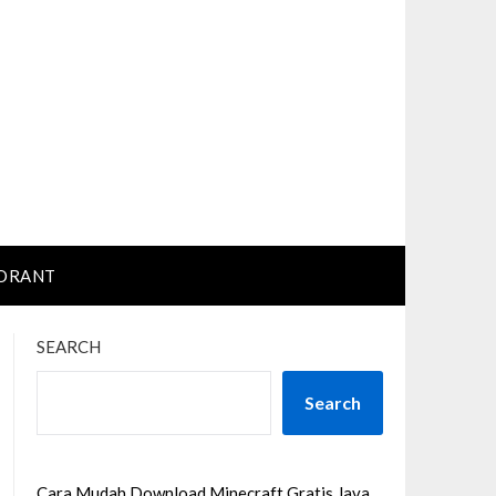
ORANT
SEARCH
Search
Cara Mudah Download Minecraft Gratis Java