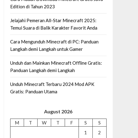
Edition di Tahun 2023
Jelajahi Pemeran All-Star Minecraft 2025:
Temui Suara di Balik Karakter Favorit Anda
Cara Mengunduh Minecraft di PC: Panduan
Langkah demi Langkah untuk Gamer
Unduh dan Mainkan Minecraft Offline Gratis:
Panduan Langkah demi Langkah
Unduh Minecraft Terbaru 2024 Mod APK
Gratis: Panduan Utama
August 2026
M
T
W
T
F
S
S
1
2