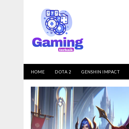
Skip
to
content
HOME
DOTA 2
GENSHIN IMPACT