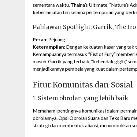
sementara waktu. Thalna’s Ultimate, “Nature’s A
keberlanjutan tim selama pertempuran yang berk
Pahlawan Spotlight: Garrik, The Iro
Peran
: Pejuang
Keterampilan
: Dengan kekuatan kasar yang tak 
Kemampuannya termasuk “Fist of Fury,” memberik
musuh. Garrik yang terbaik, “kehendak gigih,” se
menjadikannya pembela yang kuat dalam pertempu
Fitur Komunitas dan Sosial
1. Sistem obrolan yang lebih baik
Memahami pentingnya komunikasi dalam permaina
obrolannya. Opsi Obrolan Suara dan Teks Baru 
strategi dan membentuk aliansi, menumbuhkan se