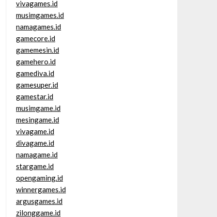
vivagames.id
musimgames.id
namagames.id
gamecore.id
gamemesin.id
gamehero.id
gamediva.id
gamesuper.id
gamestar.id
musimgame.id
mesingame.id
vivagame.id
divagame.id
namagame.id
stargame.id
opengaming.id
winnergames.id
argusgames.id
zilonggame.id