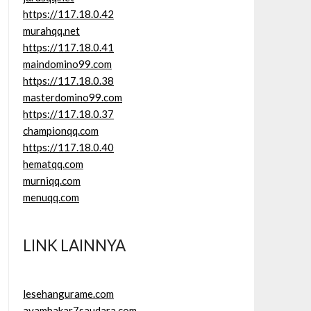
https://117.18.0.42
murahqq.net
https://117.18.0.41
maindomino99.com
https://117.18.0.38
masterdomino99.com
https://117.18.0.37
championqq.com
https://117.18.0.40
hematqq.com
murniqq.com
menuqq.com
LINK LAINNYA
lesehangurame.com
ayambakar7saudara.com