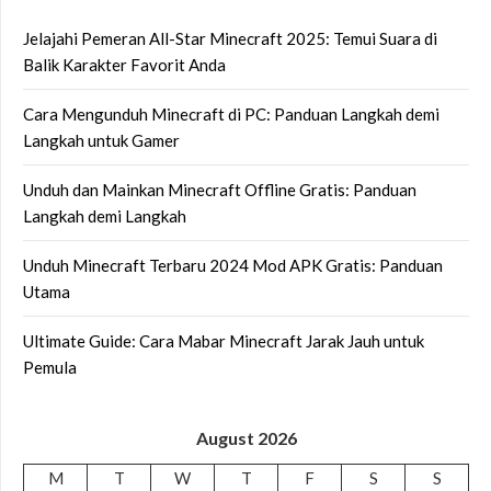
Jelajahi Pemeran All-Star Minecraft 2025: Temui Suara di
Balik Karakter Favorit Anda
Cara Mengunduh Minecraft di PC: Panduan Langkah demi
Langkah untuk Gamer
Unduh dan Mainkan Minecraft Offline Gratis: Panduan
Langkah demi Langkah
Unduh Minecraft Terbaru 2024 Mod APK Gratis: Panduan
Utama
Ultimate Guide: Cara Mabar Minecraft Jarak Jauh untuk
Pemula
August 2026
M
T
W
T
F
S
S