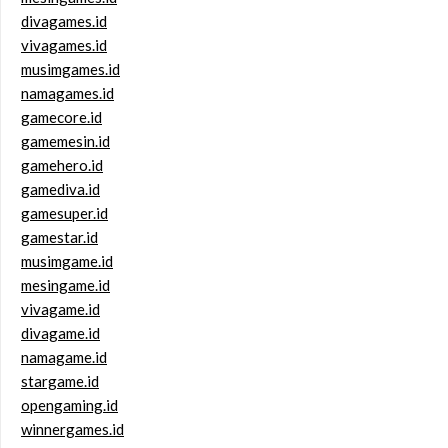
divagames.id
vivagames.id
musimgames.id
namagames.id
gamecore.id
gamemesin.id
gamehero.id
gamediva.id
gamesuper.id
gamestar.id
musimgame.id
mesingame.id
vivagame.id
divagame.id
namagame.id
stargame.id
opengaming.id
winnergames.id