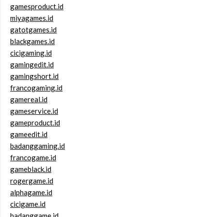
gamesproduct.id
miyagames.id
gatotgames.id
blackgames.id
cicigaming.id
gamingedit.id
gamingshort.id
francogaming.id
gamereal.id
gameservice.id
gameproduct.id
gameedit.id
badanggaming.id
francogame.id
gameblack.id
rogergame.id
alphagame.id
cicigame.id
badanggame.id