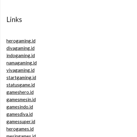
Links
herogaming.id
divagaming.id
indogaming.id
namagaming.id
vivagaming.id
startgaming.id
statusgame.id
gameshero.id
gamesmesin.id
gamesindo.id
gamesdiva.id
gamessuper.id
herogames.id
mesingames.id