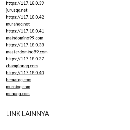
https://117.18.0.39
jurusqq.net
https://117.18.0.42
murahqq.net
https://117.18.0.41
maindomino99.com
https://117.18.0.38
masterdomino99.com
https://117.18.0.37
championqq.com
https://117.18.0.40
hematqq.com
murniqq.com
menuqq.com
LINK LAINNYA