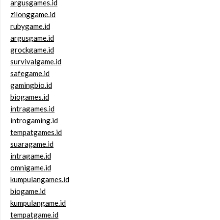
argusgames.id
zilonggame.id
rubygame.id
argusgame.id
grockgame.id
survivalgame.id
safegame.id
gamingbio.id
biogames.id
intragames.id
introgaming.id
tempatgames.id
suaragame.id
intragame.id
omnigame.id
kumpulangames.id
biogame.id
kumpulangame.id
tempatgame.id