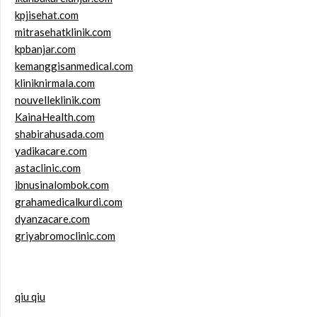
kpjisehat.com
mitrasehatklinik.com
kpbanjar.com
kemanggisanmedical.com
kliniknirmala.com
nouvelleklinik.com
KainaHealth.com
shabirahusada.com
yadikacare.com
astaclinic.com
ibnusinalombok.com
grahamedicalkurdi.com
dyanzacare.com
griyabromoclinic.com
qiu qiu