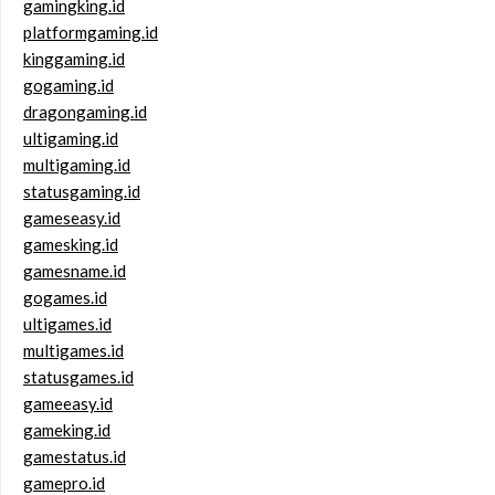
gamingking.id
platformgaming.id
kinggaming.id
gogaming.id
dragongaming.id
ultigaming.id
multigaming.id
statusgaming.id
gameseasy.id
gamesking.id
gamesname.id
gogames.id
ultigames.id
multigames.id
statusgames.id
gameeasy.id
gameking.id
gamestatus.id
gamepro.id