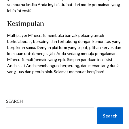
sempurna ketika Anda ingin istirahat dari mode permainan yang
lebih intensif.
Kesimpulan
Multiplayer Minecraft membuka banyak peluang untuk
berkolaborasi, bersaing, dan terhubung dengan komunitas yang
berpikiran sama. Dengan platform yang tepat, pilihan server, dan
kemauan untuk menjelajah, Anda sedang menuju pengalaman
Minecraft multipemain yang epik. Simpan panduan ini di sisi
Anda saat Anda membangun, berperang, dan menantang dunia
yang luas dan penuh blok. Selamat membuat kerajinan!
SEARCH
Search