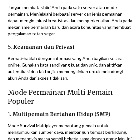
Jangan membatasi diri Anda pada satu server atau mode
permainan. Menjelajahi berbagai server dan jenis permainan
dapat menginspirasi kreativitas dan memperkenalkan Anda pada
mekanisme permainan baru dan acara komunitas yang membuat
pengalaman tetap segar.
5.
Keamanan dan Privasi
Berhati-hatilah dengan informasi yang Anda bagikan secara
online. Gunakan kata sandi yang kuat dan unik, dan aktifkan
autentikasi dua faktor jika memungkinkan untuk melindungi
akun Anda dari akses tidak sah.
Mode Permainan Multi Pemain
Populer
1.
Multipemain Bertahan Hidup (SMP)
Mode Survival Multiplayer menantang pemain untuk
mengumpulkan sumber daya, membangun tempat berlindung,
dan menangkis massa sambil bekerja sama dengan orang lain. Ini