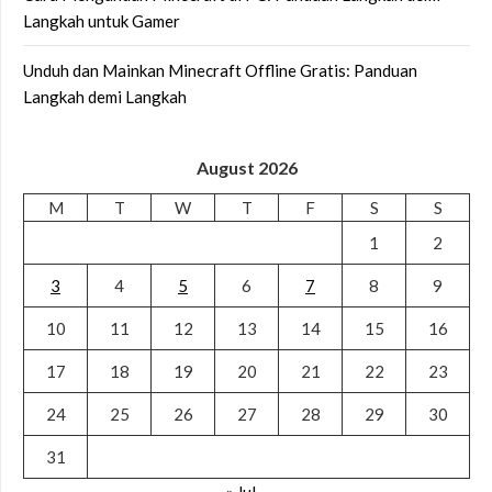
Langkah untuk Gamer
Unduh dan Mainkan Minecraft Offline Gratis: Panduan
Langkah demi Langkah
August 2026
M
T
W
T
F
S
S
1
2
3
4
5
6
7
8
9
10
11
12
13
14
15
16
17
18
19
20
21
22
23
24
25
26
27
28
29
30
31