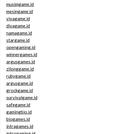
musimgame.id
mesingame.id
vivagame.id
divagame.id
namagame.id
stargame.id
opengaming.id
winnergames.id
argusgames.id
zilonggame.id
rubygame.id
argusgame.id
grockgame.id
survivalgame.id
safegame.id
gamingbio.id
biogames.id
intragames.id
introgaming.id