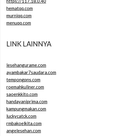
https://117.18.0.40
hematqq.com
murniqq.com
menuqq.com
LINK LAINNYA
lesehangurame.com
ayambakar7saudara.com
tempongpns.com
roemahkuliner.com
saoenkkito.com
handayaniprima.com
kampungmakan.com
luckycatck.com
rmbakoelkita.com
angelesehan.com