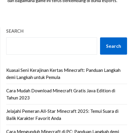
dan bagaimana game ini terus berkembang di dunia esports.
SEARCH
Search
Kuasai Seni Kerajinan Kertas Minecraft: Panduan Langkah
demi Langkah untuk Pemula
Cara Mudah Download Minecraft Gratis Java Edition di
Tahun 2023
Jelajahi Pemeran All-Star Minecraft 2025: Temui Suara di
Balik Karakter Favorit Anda
Cara Mengunduh Minecraft di PC: Panduan Langkah demi