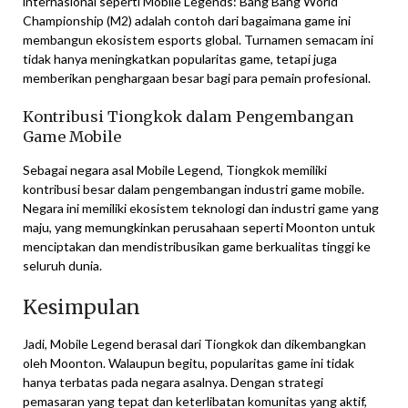
internasional seperti Mobile Legends: Bang Bang World
Championship (M2) adalah contoh dari bagaimana game ini
membangun ekosistem esports global. Turnamen semacam ini
tidak hanya meningkatkan popularitas game, tetapi juga
memberikan penghargaan besar bagi para pemain profesional.
Kontribusi Tiongkok dalam Pengembangan
Game Mobile
Sebagai negara asal Mobile Legend, Tiongkok memiliki
kontribusi besar dalam pengembangan industri game mobile.
Negara ini memiliki ekosistem teknologi dan industri game yang
maju, yang memungkinkan perusahaan seperti Moonton untuk
menciptakan dan mendistribusikan game berkualitas tinggi ke
seluruh dunia.
Kesimpulan
Jadi, Mobile Legend berasal dari Tiongkok dan dikembangkan
oleh Moonton. Walaupun begitu, popularitas game ini tidak
hanya terbatas pada negara asalnya. Dengan strategi
pemasaran yang tepat dan keterlibatan komunitas yang aktif,