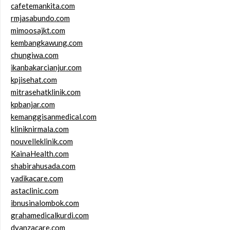
cafetemankita.com
rmjasabundo.com
mimoosajkt.com
kembangkawung.com
chungiwa.com
ikanbakarcianjur.com
kpjisehat.com
mitrasehatklinik.com
kpbanjar.com
kemanggisanmedical.com
kliniknirmala.com
nouvelleklinik.com
KainaHealth.com
shabirahusada.com
yadikacare.com
astaclinic.com
ibnusinalombok.com
grahamedicalkurdi.com
dyanzacare.com