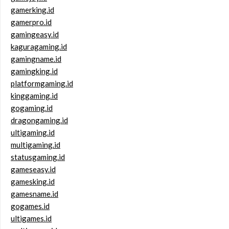
gamerking.id
gamerpro.id
gamingeasy.id
kaguragaming.id
gamingname.id
gamingking.id
platformgaming.id
kinggaming.id
gogaming.id
dragongaming.id
ultigaming.id
multigaming.id
statusgaming.id
gameseasy.id
gamesking.id
gamesname.id
gogames.id
ultigames.id