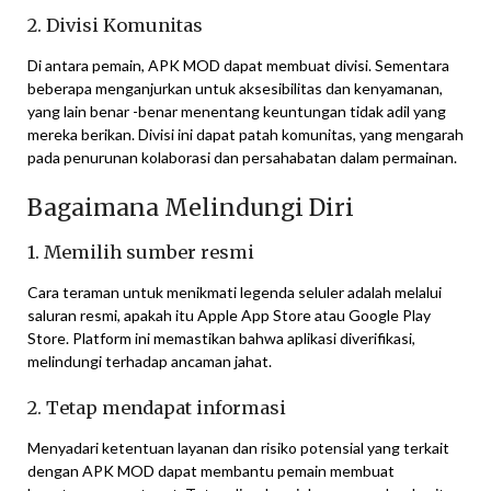
2. Divisi Komunitas
Di antara pemain, APK MOD dapat membuat divisi. Sementara
beberapa menganjurkan untuk aksesibilitas dan kenyamanan,
yang lain benar -benar menentang keuntungan tidak adil yang
mereka berikan. Divisi ini dapat patah komunitas, yang mengarah
pada penurunan kolaborasi dan persahabatan dalam permainan.
Bagaimana Melindungi Diri
1. Memilih sumber resmi
Cara teraman untuk menikmati legenda seluler adalah melalui
saluran resmi, apakah itu Apple App Store atau Google Play
Store. Platform ini memastikan bahwa aplikasi diverifikasi,
melindungi terhadap ancaman jahat.
2. Tetap mendapat informasi
Menyadari ketentuan layanan dan risiko potensial yang terkait
dengan APK MOD dapat membantu pemain membuat