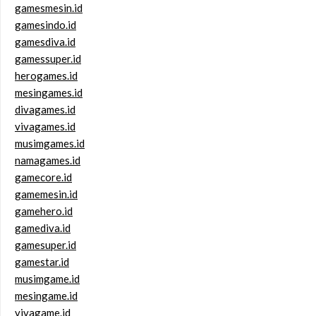
gamesmesin.id
gamesindo.id
gamesdiva.id
gamessuper.id
herogames.id
mesingames.id
divagames.id
vivagames.id
musimgames.id
namagames.id
gamecore.id
gamemesin.id
gamehero.id
gamediva.id
gamesuper.id
gamestar.id
musimgame.id
mesingame.id
vivagame.id