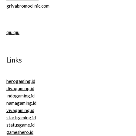
griyabromoclinic.com
qiu qiu
Links
herogaming.id
divagaming.id
indogaming.id
namagaming.id
vivagaming.id
startgaming.id
statusgame.id
gameshero.id