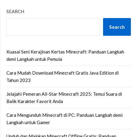
SEARCH
Search
Kuasai Seni Kerajinan Kertas Minecraft: Panduan Langkah
demi Langkah untuk Pemula
Cara Mudah Download Minecraft Gratis Java Edition di
Tahun 2023
Jelajahi Pemeran All-Star Minecraft 2025: Temui Suara di
Balik Karakter Favorit Anda
Cara Mengunduh Minecraft di PC: Panduan Langkah demi
Langkah untuk Gamer
Unduh dan Mainkan Minecraft Offline Gratis: Panduan