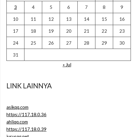
3
4
5
6
7
8
9
10
11
12
13
14
15
16
17
18
19
20
21
22
23
24
25
26
27
28
29
30
31
« Jul
LINK LAINNYA
asikqq.com
https://117.18.0.36
ahliqq.com
https://117.18.0.39
jurusqq.net