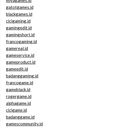
miyagames.id
gatotgames.id
blackgames.id
cicigaming.id
gamingedit.id
gamingshort.id
francogaming.id
gamereal.id
gameservice.id
gameproduct.id
gameedit.id
badanggaming.id
francogame.id
gameblack.id
rogergame.id
alphagame.id
cicigame.id
badanggame.id
gamescommunity.id