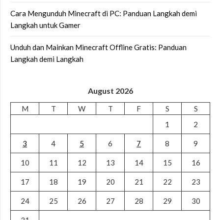
Cara Mengunduh Minecraft di PC: Panduan Langkah demi
Langkah untuk Gamer
Unduh dan Mainkan Minecraft Offline Gratis: Panduan
Langkah demi Langkah
August 2026
M
T
W
T
F
S
S
1
2
3
4
5
6
7
8
9
10
11
12
13
14
15
16
17
18
19
20
21
22
23
24
25
26
27
28
29
30