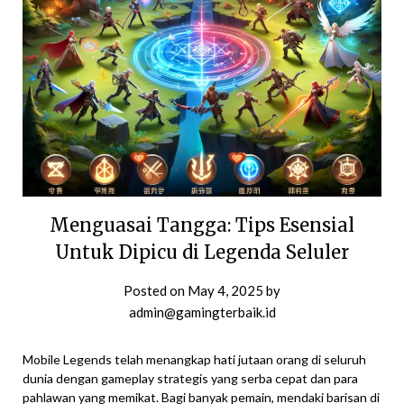
Menguasai Tangga: Tips Esensial
Untuk Dipicu di Legenda Seluler
Posted on
May 4, 2025
by
admin@gamingterbaik.id
Mobile Legends telah menangkap hati jutaan orang di seluruh
dunia dengan gameplay strategis yang serba cepat dan para
pahlawan yang memikat. Bagi banyak pemain, mendaki barisan di