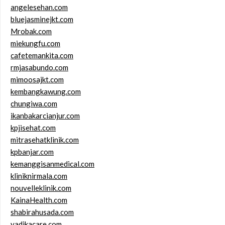
angelesehan.com
bluejasminejkt.com
Mrobak.com
miekungfu.com
cafetemankita.com
rmjasabundo.com
mimoosajkt.com
kembangkawung.com
chungiwa.com
ikanbakarcianjur.com
kpjisehat.com
mitrasehatklinik.com
kpbanjar.com
kemanggisanmedical.com
kliniknirmala.com
nouvelleklinik.com
KainaHealth.com
shabirahusada.com
yadikacare.com