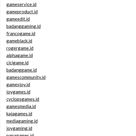
gameservice.id
gameproduct.id
gameedit.id
badanggaming.id
francogame.id
gameblack.id
rogergame.id
alphagame.id
cicigame.id
badanggame.id
gamescommunity.id
gamesjoy.id
joygames.id
cyclopsgames.id
gamesmedia.id
kajagames.id
mediagaming.id
joygaming.id
nanagames.id