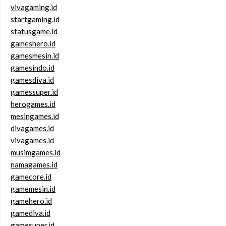
vivagaming.id
startgaming.id
statusgame.id
gameshero.id
gamesmesin.id
gamesindo.id
gamesdiva.id
gamessuper.id
herogames.id
mesingames.id
divagames.id
vivagames.id
musimgames.id
namagames.id
gamecore.id
gamemesin.id
gamehero.id
gamediva.id
gamesuper.id