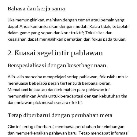
Bahasa dan kerja sama
Jika memungkinkan, mainkan dengan teman atau pemain yang
dapat Anda komunikasikan dengan mudah. Kalau tidak, tetaplah
dalam game yang sopan dan konstruktif; Toksisitas dan
kesalahan dapat mengalihkan perhatian dari fokus pada tujuan.
2. Kuasai segelintir pahlawan
Berspesialisasi dengan keserbagunaan
Alih -alih mencoba mempelajari setiap pahlawan, fokuslah untuk
menguasai beberapa peran tertentu di berbagai peran.
Memahami kekuatan dan kelemahan para pahlawan ini
memungkinkan Anda untuk beradaptasi dengan kebutuhan tim
dan melawan pick musuh secara efektif.
Tetap diperbarui dengan perubahan meta
Gim ini sering diperbarui, membawa perubahan keseimbangan
dan memperkenalkan pahlawan baru. Tetap mendapat informasi