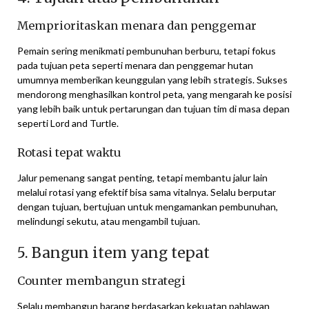
Memprioritaskan menara dan penggemar
Pemain sering menikmati pembunuhan berburu, tetapi fokus
pada tujuan peta seperti menara dan penggemar hutan
umumnya memberikan keunggulan yang lebih strategis. Sukses
mendorong menghasilkan kontrol peta, yang mengarah ke posisi
yang lebih baik untuk pertarungan dan tujuan tim di masa depan
seperti Lord and Turtle.
Rotasi tepat waktu
Jalur pemenang sangat penting, tetapi membantu jalur lain
melalui rotasi yang efektif bisa sama vitalnya. Selalu berputar
dengan tujuan, bertujuan untuk mengamankan pembunuhan,
melindungi sekutu, atau mengambil tujuan.
5. Bangun item yang tepat
Counter membangun strategi
Selalu membangun barang berdasarkan kekuatan pahlawan