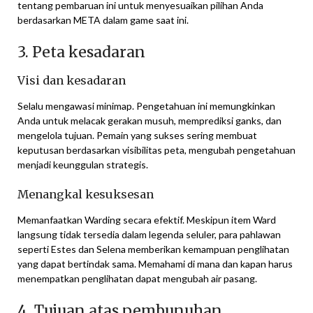
tentang pembaruan ini untuk menyesuaikan pilihan Anda
berdasarkan META dalam game saat ini.
3. Peta kesadaran
Visi dan kesadaran
Selalu mengawasi minimap. Pengetahuan ini memungkinkan
Anda untuk melacak gerakan musuh, memprediksi ganks, dan
mengelola tujuan. Pemain yang sukses sering membuat
keputusan berdasarkan visibilitas peta, mengubah pengetahuan
menjadi keunggulan strategis.
Menangkal kesuksesan
Memanfaatkan Warding secara efektif. Meskipun item Ward
langsung tidak tersedia dalam legenda seluler, para pahlawan
seperti Estes dan Selena memberikan kemampuan penglihatan
yang dapat bertindak sama. Memahami di mana dan kapan harus
menempatkan penglihatan dapat mengubah air pasang.
4. Tujuan atas pembunuhan