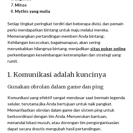
Mitos
Mythic yang mulia
Setiap tingkat peringkat terdiri dari beberapa divisi, dan pemain
perlu mendapatkan bintang untuk maju melalui mereka.
Memenangkan pertandingan memberi Anda bintang;
Kehilangan kecocokan, bagaimanapun, akan sering
menyebabkan hilangnya bintang, menjadikan
situs poker online
perkembangan keseimbangan keterampilan dan strategi yang
rumit.
1. Komunikasi adalah kuncinya
Gunakan obrolan dalam game dan ping
Komunikasi yang efektif sangat mendasar saat bermain legenda
seluler, terutama jika Anda bertujuan untuk naik pangkat.
Memanfaatkan obrolan dalam game dan sistem ping untuk
berkoordinasi dengan tim Anda. Menyerukan bantuan,
menandai lokasi musuh, atau dorongan tim pengorganisasian
dapat secara drastis mengubah hasil pertandingan.