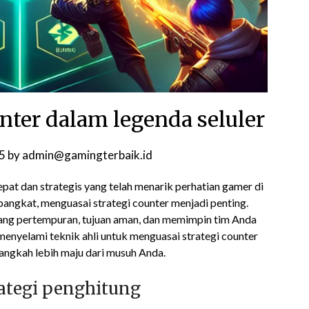
nter dalam legenda seluler
5
by
admin@gamingterbaik.id
pat dan strategis yang telah menarik perhatian gamer di
pangkat, menguasai strategi counter menjadi penting.
ng pertempuran, tujuan aman, dan memimpin tim Anda
menyelami teknik ahli untuk menguasai strategi counter
langkah lebih maju dari musuh Anda.
ategi penghitung