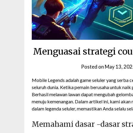
Menguasai strategi cou
Posted on
May 13, 202
Mobile Legends adalah game seluler yang serba ce
seluruh dunia. Ketika pemain berusaha untuk naik 
Berhasil melawan lawan dapat mengubah gelomba
menuju kemenangan. Dalam artikel ini, kami akan 
dalam legenda seluler, memastikan Anda selalu se
Memahami dasar -dasar str