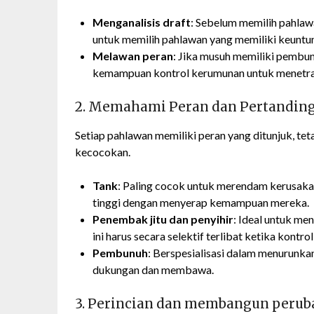
Menganalisis draft
: Sebelum memilih pahlaw
untuk memilih pahlawan yang memiliki keuntun
Melawan peran
: Jika musuh memiliki pembu
kemampuan kontrol kerumunan untuk menetral
2. Memahami Peran dan Pertandin
Setiap pahlawan memiliki peran yang ditunjuk, tet
kecocokan.
Tank
: Paling cocok untuk merendam kerusaka
tinggi dengan menyerap kemampuan mereka.
Penembak jitu dan penyihir
: Ideal untuk me
ini harus secara selektif terlibat ketika kont
Pembunuh
: Berspesialisasi dalam menurunk
dukungan dan membawa.
3. Perincian dan membangun peru