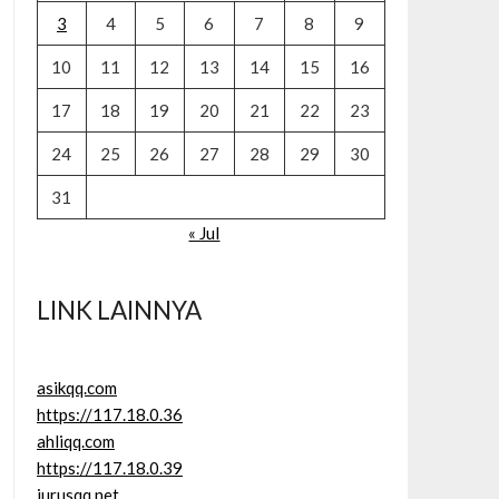
3
4
5
6
7
8
9
10
11
12
13
14
15
16
17
18
19
20
21
22
23
24
25
26
27
28
29
30
31
« Jul
LINK LAINNYA
asikqq.com
https://117.18.0.36
ahliqq.com
https://117.18.0.39
jurusqq.net