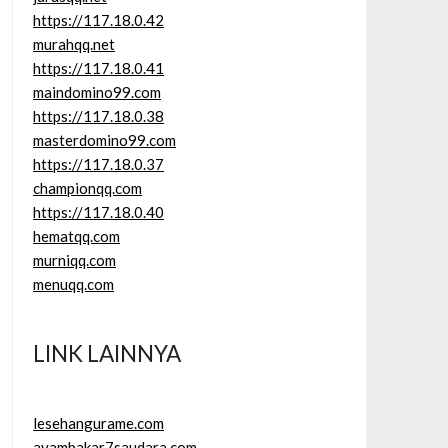
https://117.18.0.42
murahqq.net
https://117.18.0.41
maindomino99.com
https://117.18.0.38
masterdomino99.com
https://117.18.0.37
championqq.com
https://117.18.0.40
hematqq.com
murniqq.com
menuqq.com
LINK LAINNYA
lesehangurame.com
ayambakar7saudara.com