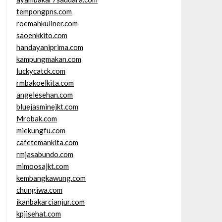
tempongpns.com
roemahkuliner.com
saoenkkito.com
handayaniprima.com
kampungmakan.com
luckycatck.com
rmbakoelkita.com
angelesehan.com
bluejasminejkt.com
Mrobak.com
miekungfu.com
cafetemankita.com
rmjasabundo.com
mimoosajkt.com
kembangkawung.com
chungiwa.com
ikanbakarcianjur.com
kpjisehat.com