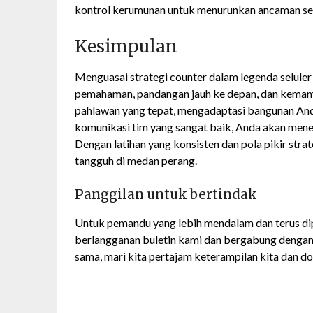
kontrol kerumunan untuk menurunkan ancaman sec
Kesimpulan
Menguasai strategi counter dalam legenda selul
pemahaman, pandangan jauh ke depan, dan kema
pahlawan yang tepat, mengadaptasi bangunan An
komunikasi tim yang sangat baik, Anda akan men
Dengan latihan yang konsisten dan pola pikir str
tangguh di medan perang.
Panggilan untuk bertindak
Untuk pemandu yang lebih mendalam dan terus dip
berlangganan buletin kami dan bergabung dengan
sama, mari kita pertajam keterampilan kita dan d