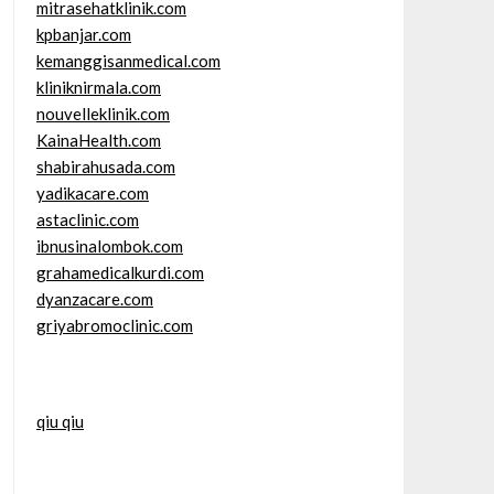
mitrasehatklinik.com
kpbanjar.com
kemanggisanmedical.com
kliniknirmala.com
nouvelleklinik.com
KainaHealth.com
shabirahusada.com
yadikacare.com
astaclinic.com
ibnusinalombok.com
grahamedicalkurdi.com
dyanzacare.com
griyabromoclinic.com
qiu qiu