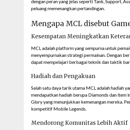
dengan peran yang jelas seperti Tank, Support, 
peluang memenangkan pertandingan.
Mengapa MCL disebut Game 
Kesempatan Meningkatkan Ketera
MCL adalah platform yang sempurna untuk pemai
menyempurnakan strategi permainan. Dengan bert
dapat mempelajari berbagai teknik dan taktik bar
Hadiah dan Pengakuan
Salah satu daya tarik utama MCL adalah hadiah 
mendapatkan hadiah berupa Diamonds dan item i
Glory yang menunjukkan kemenangan mereka. Pen
kompetitif Mobile Legends.
Mendorong Komunitas Lebih Aktif