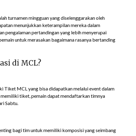
lah turnamen mingguan yang diselenggarakan oleh
patan menunjukkan keterampilan mereka dalam
an pengalaman pertandingan yang lebih menyerupai
 pemain untuk merasakan bagaimana rasanya bertanding
asi di MCL?
ki Tiket MCL yang bisa didapatkan melalui event dalam
memiliki tiket, pemain dapat mendaftarkan timnya
ri Sabtu.
enting bagi tim untuk memiliki komposisi yang seimbang