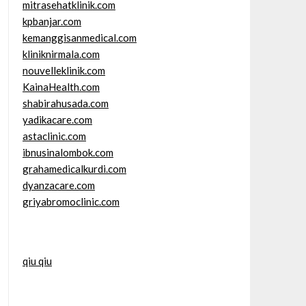
mitrasehatklinik.com
kpbanjar.com
kemanggisanmedical.com
kliniknirmala.com
nouvelleklinik.com
KainaHealth.com
shabirahusada.com
yadikacare.com
astaclinic.com
ibnusinalombok.com
grahamedicalkurdi.com
dyanzacare.com
griyabromoclinic.com
qiu qiu