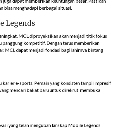
an juga dapat memberikan keuntungan besar. Pastikan
an bisa menghadapi berbagai situasi.
e Legends
ningkat, MCL diproyeksikan akan menjadi titik fokus
ju panggung kompetitif. Dengan terus memberikan
ar, MCL dapat menjadi fondasi bagi lahirnya bintang
karier e-sports. Pemain yang konsisten tampil impresif
l yang mencari bakat baru untuk direkrut, membuka
vasi yang telah mengubah lanskap Mobile Legends