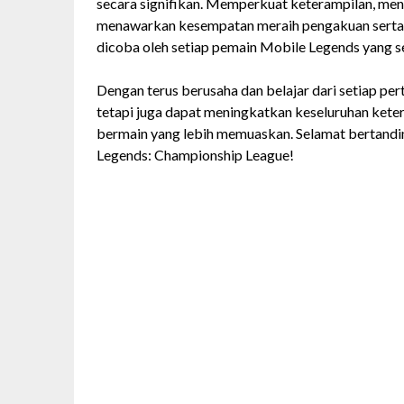
secara signifikan. Memperkuat keterampilan, men
menawarkan kesempatan meraih pengakuan serta h
dicoba oleh setiap pemain Mobile Legends yang se
Dengan terus berusaha dan belajar dari setiap pe
tetapi juga dapat meningkatkan keseluruhan ket
bermain yang lebih memuaskan. Selamat bertandi
Legends: Championship League!