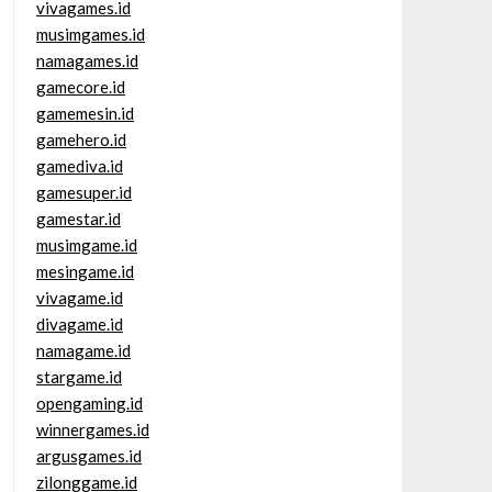
vivagames.id
musimgames.id
namagames.id
gamecore.id
gamemesin.id
gamehero.id
gamediva.id
gamesuper.id
gamestar.id
musimgame.id
mesingame.id
vivagame.id
divagame.id
namagame.id
stargame.id
opengaming.id
winnergames.id
argusgames.id
zilonggame.id