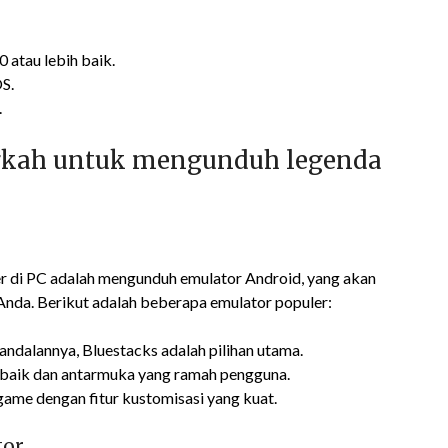
0 atau lebih baik.
S.
.
gkah untuk mengunduh legenda
r di PC adalah mengunduh emulator Android, yang akan
nda. Berikut adalah beberapa emulator populer:
andalannya, Bluestacks adalah pilihan utama.
 baik dan antarmuka yang ramah pengguna.
game dengan fitur kustomisasi yang kuat.
tor