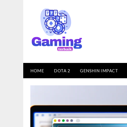
Skip
to
content
HOME
DOTA 2
GENSHIN IMPACT