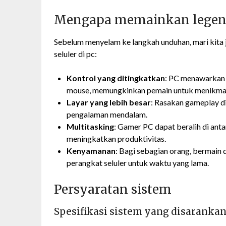
Mengapa memainkan legenda
Sebelum menyelam ke langkah unduhan, mari kita 
seluler di pc:
Kontrol yang ditingkatkan
: PC menawarkan 
mouse, memungkinkan pemain untuk menikmati 
Layar yang lebih besar
: Rasakan gameplay di
pengalaman mendalam.
Multitasking
: Gamer PC dapat beralih di ant
meningkatkan produktivitas.
Kenyamanan
: Bagi sebagian orang, bermai
perangkat seluler untuk waktu yang lama.
Persyaratan sistem
Spesifikasi sistem yang disaranka