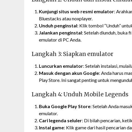
Kunjungi situs web resmi emulator
: Arahkan
Bluestacks atau noxplayer.
Unduh penginstal
: Klik tombol “Unduh” untu
Jalankan penginstal
: Setelah diunduh, buka fi
emulator di PC Anda.
Langkah 3: Siapkan emulator
Luncurkan emulator
: Setelah instalasi, mulai
Masuk dengan akun Google
: Anda harus m
Play Store. Ini sangat penting untuk mengunduh
Langkah 4: Unduh Mobile Legends
Buka Google Play Store
: Setelah Anda masuk
emulator.
Cari legenda seluler
: Di bilah pencarian, ke
Instal game
: Klik game dari hasil pencarian dan