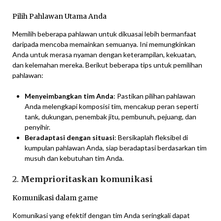
Pilih Pahlawan Utama Anda
Memilih beberapa pahlawan untuk dikuasai lebih bermanfaat
daripada mencoba memainkan semuanya. Ini memungkinkan
Anda untuk merasa nyaman dengan keterampilan, kekuatan,
dan kelemahan mereka. Berikut beberapa tips untuk pemilihan
pahlawan:
Menyeimbangkan tim Anda
: Pastikan pilihan pahlawan
Anda melengkapi komposisi tim, mencakup peran seperti
tank, dukungan, penembak jitu, pembunuh, pejuang, dan
penyihir.
Beradaptasi dengan situasi
: Bersikaplah fleksibel di
kumpulan pahlawan Anda, siap beradaptasi berdasarkan tim
musuh dan kebutuhan tim Anda.
2.
Memprioritaskan komunikasi
Komunikasi dalam game
Komunikasi yang efektif dengan tim Anda seringkali dapat