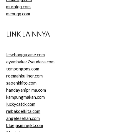
murniqq.com
menuqq.com
LINK LAINNYA
lesehangurame.com
ayambakar7saudara.com
tempongpns.com
roemahkuliner.com
saoenkkito.com
handayaniprima.com
kampungmakan.com
luckycatck.com
rmbakoelkita.com
angelesehan.com
bluejasminejkt.com