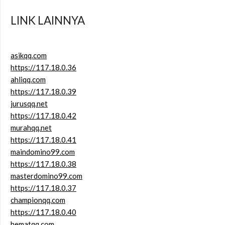
LINK LAINNYA
asikqq.com
https://117.18.0.36
ahliqq.com
https://117.18.0.39
jurusqq.net
https://117.18.0.42
murahqq.net
https://117.18.0.41
maindomino99.com
https://117.18.0.38
masterdomino99.com
https://117.18.0.37
championqq.com
https://117.18.0.40
hematqq.com