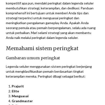
kompetitif apa pun, mendaki peringkat dalam legenda seluler
membutuhkan strategi, keterampilan, dan dedikasi. Panduan
komprehensif ini bertujuan untuk memberi Anda tips dan
strategi terperinci untuk menguasai peringkat dan
meningkatkan pengalaman gameplay Anda. Apakah Anda
seorang pemula atau pemain berpengalaman, selalu ada ruang
untuk perbaikan. Mari selami strategi yang akan membantu
Anda naik melalui peringkat dalam legenda seluler.
Memahami sistem peringkat
Gambaran umum peringkat
Legenda seluler menggunakan sistem peringkat berjenjang
untuk mengklasifikasikan pemain berdasarkan tingkat
keterampilan mereka. Peringkat dibagi sebagai berikut:
Prajurit
Elite
Menguasai
Grandmaster