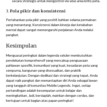
secara strategis untuk mengontrol visi atas area kritis peta.
3.
Pola pikir dan konsistensi
Pertahankan pola pikir yang positif, bahkan selama permainan
yang menantang. Konsistensi dalam kinerja dan ketabahan
mental dapat sangat memengaruhi perjalanan Anda melalui
pangkat.
Kesimpulan
Menguasai peringkat dalam legenda seluler membutuhkan
pendekatan komprehensif yang mencakup penguasaan
pahlawan spesifik, komunikasi yang kuat, kesadaran peta yang
sempurna, bangunan yang disesuaikan, dan praktik
berkelanjutan. Dengan dedikasi dan strategi yang tepat, Anda
dapat naik pangkat dan memantapkan diri Anda sebagai lawan
yang tangguh di komunitas Mobile Legends. Ingat, setiap
pertandingan adalah kesempatan untuk belajar dan
meningkatkan. Jadi, bersiaplah, mainkan dengan cerdas, dan
bertujuan untuk bagian atas papan peringkat!