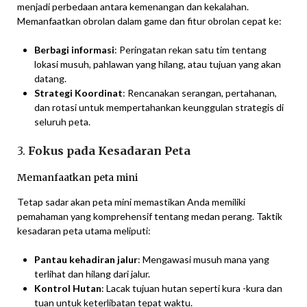
menjadi perbedaan antara kemenangan dan kekalahan.
Memanfaatkan obrolan dalam game dan fitur obrolan cepat ke:
Berbagi informasi
: Peringatan rekan satu tim tentang
lokasi musuh, pahlawan yang hilang, atau tujuan yang akan
datang.
Strategi Koordinat
: Rencanakan serangan, pertahanan,
dan rotasi untuk mempertahankan keunggulan strategis di
seluruh peta.
3.
Fokus pada Kesadaran Peta
Memanfaatkan peta mini
Tetap sadar akan peta mini memastikan Anda memiliki
pemahaman yang komprehensif tentang medan perang. Taktik
kesadaran peta utama meliputi:
Pantau kehadiran jalur
: Mengawasi musuh mana yang
terlihat dan hilang dari jalur.
Kontrol Hutan
: Lacak tujuan hutan seperti kura -kura dan
tuan untuk keterlibatan tepat waktu.