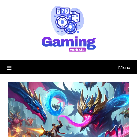
Skip
to
content
Menu