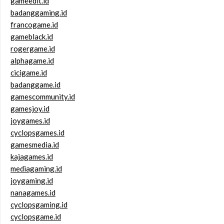
gameedit.id
badanggaming.id
francogame.id
gameblack.id
rogergame.id
alphagame.id
cicigame.id
badanggame.id
gamescommunity.id
gamesjoy.id
joygames.id
cyclopsgames.id
gamesmedia.id
kajagames.id
mediagaming.id
joygaming.id
nanagames.id
cyclopsgaming.id
cyclopsgame.id