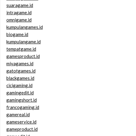
suaragame.id
intragame.id
omnigame.id
kumpulangames.id
biogame.id
kumpulangame.id
tempatgame.id
gamesproduct.id
miyagames.id
gatotgames.id
blackgames.id
cicigaming.id
gamingedit.id
gamingshort.id
francogaming.id
gamereal.id
gameservice.id
gameproduct.id