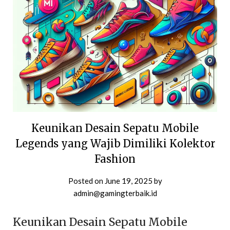
Keunikan Desain Sepatu Mobile
Legends yang Wajib Dimiliki Kolektor
Fashion
Posted on
June 19, 2025
by
admin@gamingterbaik.id
Keunikan Desain Sepatu Mobile