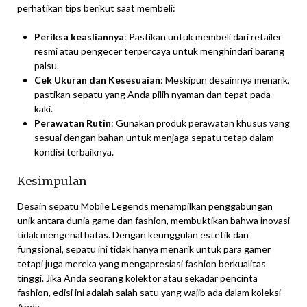
perhatikan tips berikut saat membeli:
Periksa keasliannya
: Pastikan untuk membeli dari retailer
resmi atau pengecer terpercaya untuk menghindari barang
palsu.
Cek Ukuran dan Kesesuaian
: Meskipun desainnya menarik,
pastikan sepatu yang Anda pilih nyaman dan tepat pada
kaki.
Perawatan Rutin
: Gunakan produk perawatan khusus yang
sesuai dengan bahan untuk menjaga sepatu tetap dalam
kondisi terbaiknya.
Kesimpulan
Desain sepatu Mobile Legends menampilkan penggabungan
unik antara dunia game dan fashion, membuktikan bahwa inovasi
tidak mengenal batas. Dengan keunggulan estetik dan
fungsional, sepatu ini tidak hanya menarik untuk para gamer
tetapi juga mereka yang mengapresiasi fashion berkualitas
tinggi. Jika Anda seorang kolektor atau sekadar pencinta
fashion, edisi ini adalah salah satu yang wajib ada dalam koleksi
Anda.