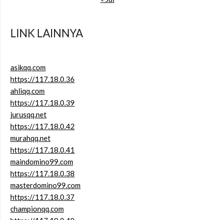
LINK LAINNYA
asikqq.com
https://117.18.0.36
ahliqq.com
https://117.18.0.39
jurusqq.net
https://117.18.0.42
murahqq.net
https://117.18.0.41
maindomino99.com
https://117.18.0.38
masterdomino99.com
https://117.18.0.37
championqq.com