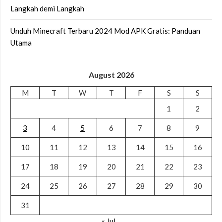
Langkah demi Langkah
Unduh Minecraft Terbaru 2024 Mod APK Gratis: Panduan
Utama
August 2026
M
T
W
T
F
S
S
1
2
3
4
5
6
7
8
9
10
11
12
13
14
15
16
17
18
19
20
21
22
23
24
25
26
27
28
29
30
31
« Jul