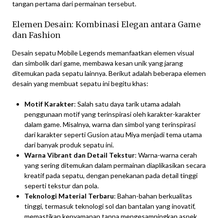
tangan pertama dari permainan tersebut.
Elemen Desain: Kombinasi Elegan antara Game
dan Fashion
Desain sepatu Mobile Legends memanfaatkan elemen visual
dan simbolik dari game, membawa kesan unik yang jarang
ditemukan pada sepatu lainnya. Berikut adalah beberapa elemen
desain yang membuat sepatu ini begitu khas:
Motif Karakter
: Salah satu daya tarik utama adalah
penggunaan motif yang terinspirasi oleh karakter-karakter
dalam game. Misalnya, warna dan simbol yang terinspirasi
dari karakter seperti Gusion atau Miya menjadi tema utama
dari banyak produk sepatu ini.
Warna Vibrant dan Detail Tekstur
: Warna-warna cerah
yang sering ditemukan dalam permainan diaplikasikan secara
kreatif pada sepatu, dengan penekanan pada detail tinggi
seperti tekstur dan pola.
Teknologi Material Terbaru
: Bahan-bahan berkualitas
tinggi, termasuk teknologi sol dan bantalan yang inovatif,
memastikan kenyamanan tanpa mengesampingkan aspek