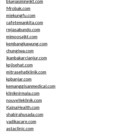
bluejasminejkt.com
Mrobak.com
miekungfu.com
cafetemankita.com
rmjasabundo.com
mimoosajkt.com
kembangkawung.com
chungiwa.com
ikanbakarcianjur.com
kpjisehat.com
mitrasehatklinik.com
kpbanjar.com
kemanggisanmedical.com
kliniknirmala.com
nouvelleklinik.com
KainaHealth.com
shabirahusada.com
yadikacare.com
astaclinic.com