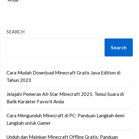
SEARCH
Search
Cara Mudah Download Minecraft Gratis Java Edition di
Tahun 2023
Jelajahi Pemeran All-Star Minecraft 2025: Temui Suara di
Balik Karakter Favorit Anda
Cara Mengunduh Minecraft di PC: Panduan Langkah demi
Langkah untuk Gamer
Unduh dan Mainkan Minecraft Offline Gratis: Panduan