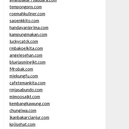
tempongpns.com
roemahkuliner.com
saoenkkito.com
handayaniprima.com
kampungmakan.com
luckycatck.com
rmbakoelkita.com
angelesehan.com
bluejasminejkt.com
Mrobak.com
miekungfu.com
cafetemankita.com
rmjasabundo.com
mimoosajkt.com
kembangkawung.com
chungiwa.com
ikanbakarcianjur.com
kpjisehat.com