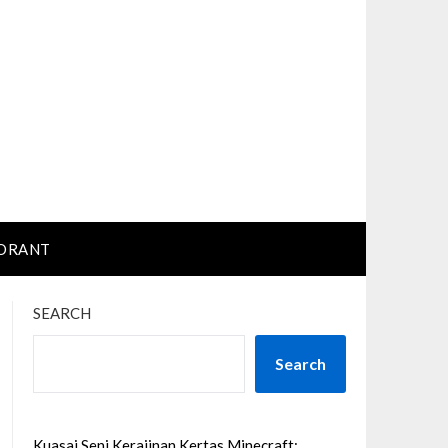
ORANT
SEARCH
Search
Kuasai Seni Kerajinan Kertas Minecraft: