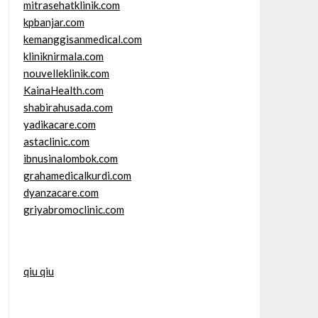
mitrasehatklinik.com
kpbanjar.com
kemanggisanmedical.com
kliniknirmala.com
nouvelleklinik.com
KainaHealth.com
shabirahusada.com
yadikacare.com
astaclinic.com
ibnusinalombok.com
grahamedicalkurdi.com
dyanzacare.com
griyabromoclinic.com
qiu qiu