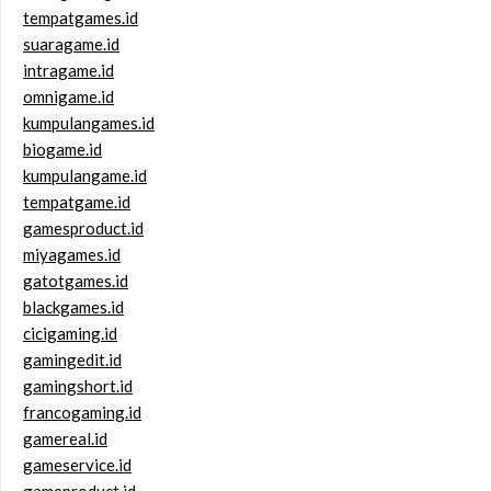
tempatgames.id
suaragame.id
intragame.id
omnigame.id
kumpulangames.id
biogame.id
kumpulangame.id
tempatgame.id
gamesproduct.id
miyagames.id
gatotgames.id
blackgames.id
cicigaming.id
gamingedit.id
gamingshort.id
francogaming.id
gamereal.id
gameservice.id