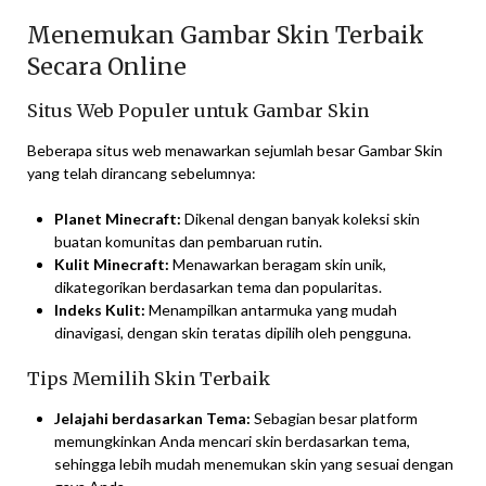
Menemukan Gambar Skin Terbaik
Secara Online
Situs Web Populer untuk Gambar Skin
Beberapa situs web menawarkan sejumlah besar Gambar Skin
yang telah dirancang sebelumnya:
Planet Minecraft:
Dikenal dengan banyak koleksi skin
buatan komunitas dan pembaruan rutin.
Kulit Minecraft:
Menawarkan beragam skin unik,
dikategorikan berdasarkan tema dan popularitas.
Indeks Kulit:
Menampilkan antarmuka yang mudah
dinavigasi, dengan skin teratas dipilih oleh pengguna.
Tips Memilih Skin Terbaik
Jelajahi berdasarkan Tema:
Sebagian besar platform
memungkinkan Anda mencari skin berdasarkan tema,
sehingga lebih mudah menemukan skin yang sesuai dengan