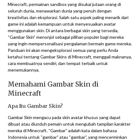
Minecraft, permainan sandbox yang disukai jutaan orang di
seluruh dunia, menawarkan dunia yang penuh dengan
kreativitas dan eksplorasi. Salah satu aspek paling menarik dari
game ini adalah kemampuan untuk menyesuaikan avatar
menggunakan skin. Di antara berbagai skin yang tersedia,
“Gambar Skin” menonjol sebagai pilihan populer bagi mereka
yang ingin mempersonalisasi pengalaman bermain game mereka.
Panduan ini akan mengeksplorasi semua yang perlu Anda
ketahui tentang Gambar Skins di Minecraft, menggali maknanya,
cara membuatnya sendiri, dan tempat terbaik untuk
menemukannya.
Memahami Gambar Skin di
Minecraft
Apa Itu Gambar Skin?
Gambar Skin mengacu pada skin avatar khusus yang dapat
dibuat atau diunduh pemain untuk mengubah tampilan karakter
mereka di Minecraft. “Gambar” adalah kata dalam bahasa
Indonesia untuk “gambar” atau “gambar”, yang mencerminkan