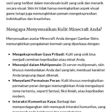
seni yang terlibat dalam mendesain kulit yang unik dan menarik
secara visual. Skin ini tidak hanya meningkatkan aspek visual
game tetapi juga memungkinkan pemain mengekspresikan
individualitas dan kreativitas.
Mengapa Menyesuaikan Kulit Minecraft Anda?
Menyesuaikan avatar Minecraft Anda dengan Gambar Skins
memungkinkan pengalaman bermain yang diperkaya dengan:
Mengekspresikan Gaya Pribadi:
Kulit yang unik bisa
menjadi cerminan kepribadian atau minat Anda.
Menonjol dalam Multipemain:
Di server multipemain, skin
khusus membedakan Anda dari yang lain, membuat karakter
Anda langsung dapat dikenali.
Menyelami Permainan Peran:
Kulit khusus meningkatkan
permainan peran dengan memungkinkan Anda mengadopsi
tema tertentu, seperti fantasi, fiksi ilmiah, atau kepribadian
modern.
Interaksi Komunitas Kaya:
Berbagi dan
memperdagangkan skin memupuk interaksi komunitas, yang
mengarah pada kolaborasi dan persahabatan.