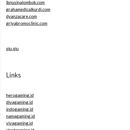
ibnusinalombok.com
grahamedicalkurdi.com
dyanzacare.com
griyabromoclinic.com
qiu qiu
Links
herogaming.id
divagaming.id
indogaming.id
namagaming.id
vivagaming.id