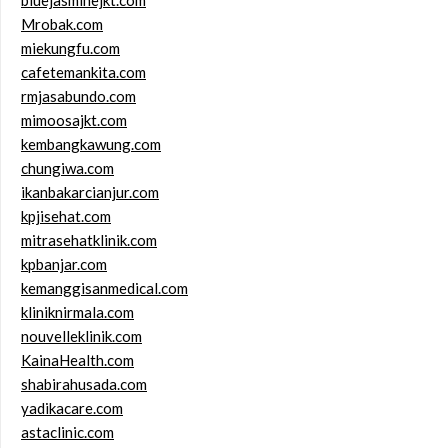
bluejasminejkt.com
Mrobak.com
miekungfu.com
cafetemankita.com
rmjasabundo.com
mimoosajkt.com
kembangkawung.com
chungiwa.com
ikanbakarcianjur.com
kpjisehat.com
mitrasehatklinik.com
kpbanjar.com
kemanggisanmedical.com
kliniknirmala.com
nouvelleklinik.com
KainaHealth.com
shabirahusada.com
yadikacare.com
astaclinic.com