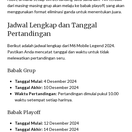
dari masing-masing grup akan melaju ke babak playoff, yang akan
menggunakan format eliminasi ganda untuk menentukan juara.
Jadwal Lengkap dan Tanggal
Pertandingan
Berikut adalah jadwal lengkap dari M6 Mobile Legend 2024.
Pastikan Anda mencatat tanggal dan waktu untuk tidak
melewatkan pertandingan seru.
Babak Grup
Tanggal Mulai:
4 Desember 2024
Tanggal Akhir:
10 Desember 2024
Waktu Pertandingan:
Pertandingan dimulai pukul 10.00
waktu setempat setiap harinya.
Babak Playoff
Tanggal Mulai:
12 Desember 2024
Tanggal Akhir:
14 Desember 2024