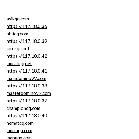
asikqq.com
https://117.18.0.36
ahliqq.com
https://117.18.0.39
jurusqq.net
https://117.18.0.42
murahqq.net
https://117.18.0.41
maindomino99.com
https://117.18.0.38
masterdomino99.com
https://117.18.0.37
championqq.com
https://117.18.0.40
hematqq.com
murniqq.com
menuqq.com