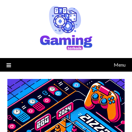
Skip
to
content
Menu