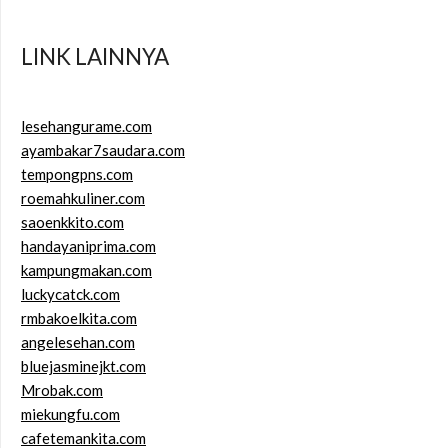
LINK LAINNYA
lesehangurame.com
ayambakar7saudara.com
tempongpns.com
roemahkuliner.com
saoenkkito.com
handayaniprima.com
kampungmakan.com
luckycatck.com
rmbakoelkita.com
angelesehan.com
bluejasminejkt.com
Mrobak.com
miekungfu.com
cafetemankita.com