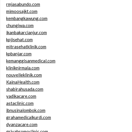
rmjasabundo.com
mimoosajkt.com
kembangkawung.com
chungiwa.com
ikanbakarcianjur.com
kpjisehat.com
mitrasehatklinik.com
kpbanjar.com
kemanggisanmedical.com
kliniknirmala.com
nouvelleklinik.com
KainaHealth.com
shabirahusada.com
yadikacare.com
astaclinic.com
ibnusinalombok.com
grahamedicalkurdi.com
dyanzacare.com
griyabromoclinic.com