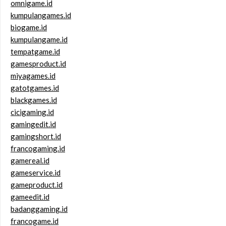
omnigame.id
kumpulangames.id
biogame.id
kumpulangame.id
tempatgame.id
gamesproduct.id
miyagames.id
gatotgames.id
blackgames.id
cicigaming.id
gamingedit.id
gamingshort.id
francogaming.id
gamereal.id
gameservice.id
gameproduct.id
gameedit.id
badanggaming.id
francogame.id