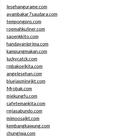
lesehangurame.com
ayambakar7saudara.com
tempongpns.com
roemahkuliner.com
saoenkkito.com
handayaniprima.com
kampungmakan.com
luckycatck.com
rmbakoelkita.com
angelesehan.com
bluejasminejkt.com
Mrobak.com
miekungfu.com
cafetemankita.com
rmjasabundo.com
mimoosajkt.com
kembangkawung.com
chungiwa.com