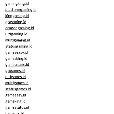
gamingking.id
platformgaming.id
kinggaming.id
gogaming.id
dragongaming.id
ultigaming.id
multigaming.id
statusgaming.id
gameseasy.id
gamesking.id
gamesname.id
gogames.id
ultigames.id
multigames.id
statusgames.id
gameeasy.id
gameking.id
gamestatus.id
gamepro.id