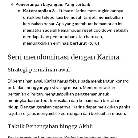
Penyerangan bayangan: Yang terbaik
Keterampilan 3
: Ultimate Karina memungkinkannya
untuk berteleportasi ke musuh target, menimbulkan
kerusakan besar. Apa yang membuat kemampuan ini
mematikan adalah kemampuan reset cooldown setelah
mendapatkan pembunuhan atau bantuan,
memungkinkan eliminasi berturut -turut.
Seni mendominasi dengan Karina
Strategi permainan awal
Di permainan awal, Karina harus fokus pada membangun kontrol
peta dan mengganggu strategi musuh. Memprioritaskan
pertanian di hutan, mengumpulkan penggemar untuk
meningkatkan output kerusakan dan kemampuan bertahan
hidup. Dengan gerakan cepatnya, Karina dapat melakukan ganks
kejutan di jalur, mengambil keuntungan dari berlebihan musuh.
Taktik Pertengahan hingga Akhir
Saat permainan berlangsung, Karina berkembang dengan