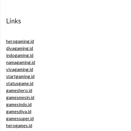
Links
herogaming.id
divagaming.id
indogaming.id
namagaming.id
vivagaming.id
startgaming.id
statusgame.id
gameshero.id
gamesmesin.id
gamesindo.id
gamesdiva.id
gamessuper.id
herogames.id