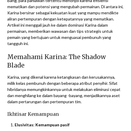
Bang, para pahlawan tertentu menonjol karena efisiensi
mematikan dan potensi yang mengubah permainan. Di antara ini,
Karina bersinar sebagai kekuatan kuat yang mampu mendikte
aliran pertempuran dengan ketepatannya yang mematikan.
Artikel ini menggali jauh ke dalam dominasi Karina dalam
permainan, memberikan wawasan dan tips strategis untuk
pemain yang bertujuan untuk menguasai pembunuh yang
tangguh ini.
Memahami Karina: The Shadow
Blade
Karina, yang dikenal karena ketangkasan dan kerusakannya,
milik kelas pembunuh dengan beberapa atribut penyihir. Sifat
hibridanya memungkinkannya untuk melakukan eliminasi cepat
dan menghilang ke dalam bayang -bayang, menjadikannya aset
dalam pertarungan dan pertempuran tim.
Ikhtisar Kemampuan
Elusivitas: Kemampuan pasif