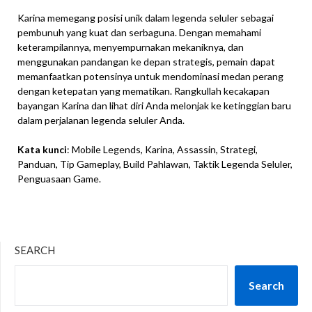
Karina memegang posisi unik dalam legenda seluler sebagai
pembunuh yang kuat dan serbaguna. Dengan memahami
keterampilannya, menyempurnakan mekaniknya, dan
menggunakan pandangan ke depan strategis, pemain dapat
memanfaatkan potensinya untuk mendominasi medan perang
dengan ketepatan yang mematikan. Rangkullah kecakapan
bayangan Karina dan lihat diri Anda melonjak ke ketinggian baru
dalam perjalanan legenda seluler Anda.
Kata kunci
: Mobile Legends, Karina, Assassin, Strategi,
Panduan, Tip Gameplay, Build Pahlawan, Taktik Legenda Seluler,
Penguasaan Game.
SEARCH
Search