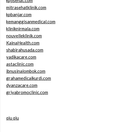
kpjisehat.com
mitrasehatklinik.com
kpbanjar.com
kemanggisanmedical.com
kliniknirmala.com
nouvelleklinik.com
KainaHealth.com
shabirahusada.com
yadikacare.com
astaclinic.com
ibnusinalombok.com
grahamedicalkurdi.com
dyanzacare.com
griyabromoclinic.com
qiu qiu