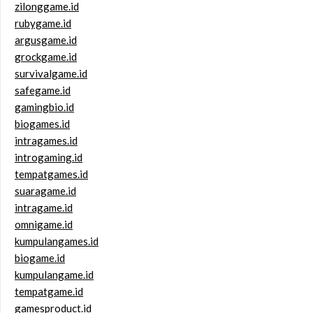
zilonggame.id
rubygame.id
argusgame.id
grockgame.id
survivalgame.id
safegame.id
gamingbio.id
biogames.id
intragames.id
introgaming.id
tempatgames.id
suaragame.id
intragame.id
omnigame.id
kumpulangames.id
biogame.id
kumpulangame.id
tempatgame.id
gamesproduct.id