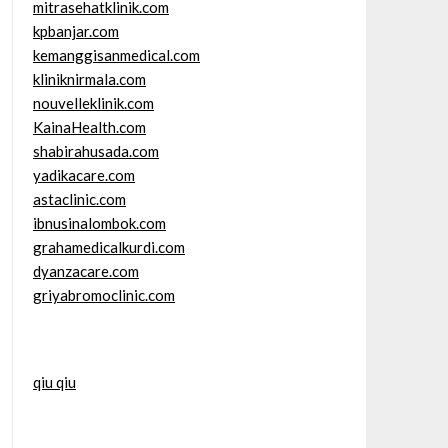
mitrasehatklinik.com
kpbanjar.com
kemanggisanmedical.com
kliniknirmala.com
nouvelleklinik.com
KainaHealth.com
shabirahusada.com
yadikacare.com
astaclinic.com
ibnusinalombok.com
grahamedicalkurdi.com
dyanzacare.com
griyabromoclinic.com
qiu qiu