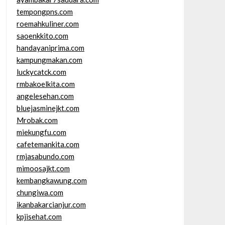
tempongpns.com
roemahkuliner.com
saoenkkito.com
handayaniprima.com
kampungmakan.com
luckycatck.com
rmbakoelkita.com
angelesehan.com
bluejasminejkt.com
Mrobak.com
miekungfu.com
cafetemankita.com
rmjasabundo.com
mimoosajkt.com
kembangkawung.com
chungiwa.com
ikanbakarcianjur.com
kpjisehat.com