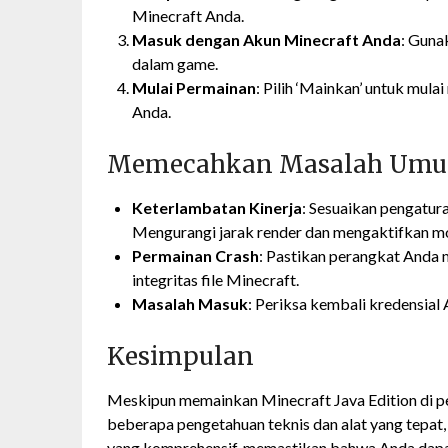
Minecraft Anda.
Masuk dengan Akun Minecraft Anda
: Guna
dalam game.
Mulai Permainan
: Pilih ‘Mainkan’ untuk mul
Anda.
Memecahkan Masalah Um
Keterlambatan Kinerja
: Sesuaikan pengatur
Mengurangi jarak render dan mengaktifkan m
Permainan Crash
: Pastikan perangkat Anda 
integritas file Minecraft.
Masalah Masuk
: Periksa kembali kredensial 
Kesimpulan
Meskipun memainkan Minecraft Java Edition di pe
beberapa pengetahuan teknis dan alat yang tepat, 
yang komprehensif, memastikan bahwa Anda dapat