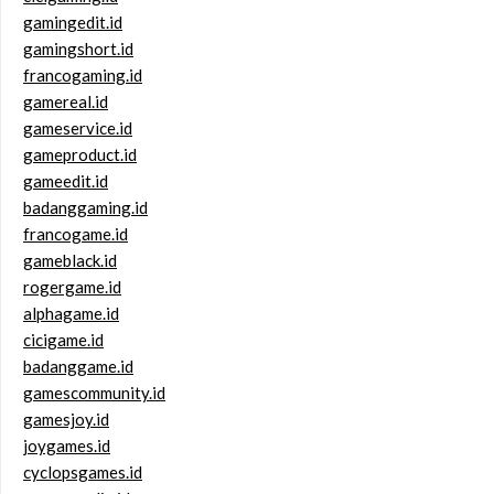
gamingedit.id
gamingshort.id
francogaming.id
gamereal.id
gameservice.id
gameproduct.id
gameedit.id
badanggaming.id
francogame.id
gameblack.id
rogergame.id
alphagame.id
cicigame.id
badanggame.id
gamescommunity.id
gamesjoy.id
joygames.id
cyclopsgames.id