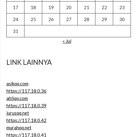
17
18
19
20
21
22
23
24
25
26
27
28
29
30
31
« Jul
LINK LAINNYA
asikqq.com
https://117.18.0.36
ahliqq.com
https://117.18.0.39
jurusqq.net
https://117.18.0.42
murahqq.net
https://117.18.0.41