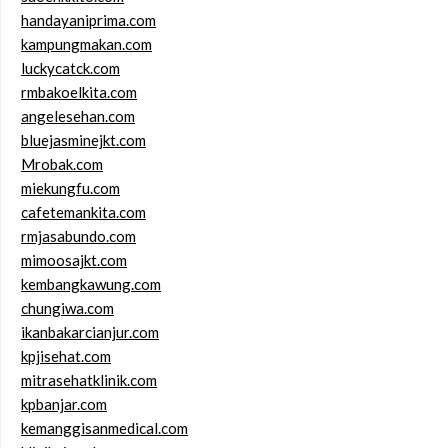
handayaniprima.com
kampungmakan.com
luckycatck.com
rmbakoelkita.com
angelesehan.com
bluejasminejkt.com
Mrobak.com
miekungfu.com
cafetemankita.com
rmjasabundo.com
mimoosajkt.com
kembangkawung.com
chungiwa.com
ikanbakarcianjur.com
kpjisehat.com
mitrasehatklinik.com
kpbanjar.com
kemanggisanmedical.com