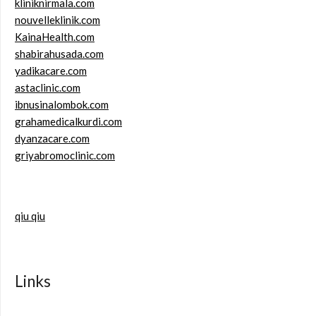
kliniknirmala.com
nouvelleklinik.com
KainaHealth.com
shabirahusada.com
yadikacare.com
astaclinic.com
ibnusinalombok.com
grahamedicalkurdi.com
dyanzacare.com
griyabromoclinic.com
qiu qiu
Links