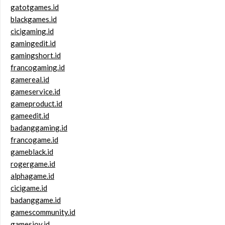
gatotgames.id
blackgames.id
cicigaming.id
gamingedit.id
gamingshort.id
francogaming.id
gamereal.id
gameservice.id
gameproduct.id
gameedit.id
badanggaming.id
francogame.id
gameblack.id
rogergame.id
alphagame.id
cicigame.id
badanggame.id
gamescommunity.id
gamesjoy.id