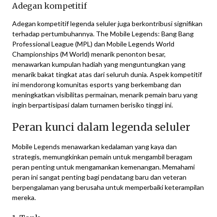
Adegan kompetitif
Adegan kompetitif legenda seluler juga berkontribusi signifikan
terhadap pertumbuhannya. The Mobile Legends: Bang Bang
Professional League (MPL) dan Mobile Legends World
Championships (M World) menarik penonton besar,
menawarkan kumpulan hadiah yang menguntungkan yang
menarik bakat tingkat atas dari seluruh dunia. Aspek kompetitif
ini mendorong komunitas esports yang berkembang dan
meningkatkan visibilitas permainan, menarik pemain baru yang
ingin berpartisipasi dalam turnamen berisiko tinggi ini.
Peran kunci dalam legenda seluler
Mobile Legends menawarkan kedalaman yang kaya dan
strategis, memungkinkan pemain untuk mengambil beragam
peran penting untuk mengamankan kemenangan. Memahami
peran ini sangat penting bagi pendatang baru dan veteran
berpengalaman yang berusaha untuk memperbaiki keterampilan
mereka.