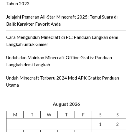
Tahun 2023
Jelajahi Pemeran All-Star Minecraft 2025: Temui Suara di
Balik Karakter Favorit Anda
Cara Mengunduh Minecraft di PC: Panduan Langkah demi
Langkah untuk Gamer
Unduh dan Mainkan Minecraft Offline Gratis: Panduan
Langkah demi Langkah
Unduh Minecraft Terbaru 2024 Mod APK Gratis: Panduan
Utama
August 2026
M
T
W
T
F
S
S
1
2