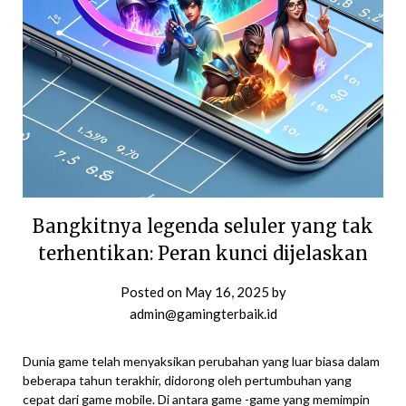
Bangkitnya legenda seluler yang tak
terhentikan: Peran kunci dijelaskan
Posted on
May 16, 2025
by
admin@gamingterbaik.id
Dunia game telah menyaksikan perubahan yang luar biasa dalam
beberapa tahun terakhir, didorong oleh pertumbuhan yang
cepat dari game mobile. Di antara game -game yang memimpin