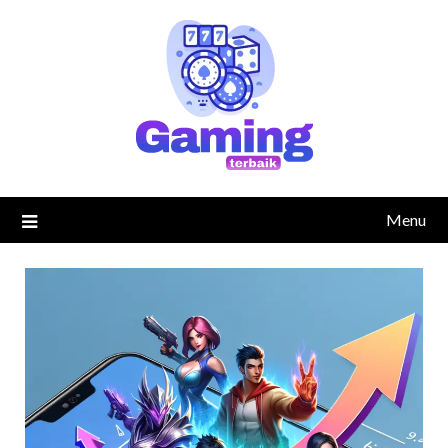
Skip
to
content
Menu