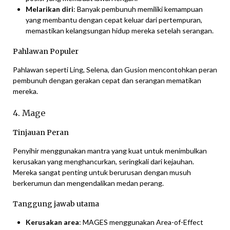
Melarikan diri
: Banyak pembunuh memiliki kemampuan
yang membantu dengan cepat keluar dari pertempuran,
memastikan kelangsungan hidup mereka setelah serangan.
Pahlawan Populer
Pahlawan seperti Ling, Selena, dan Gusion mencontohkan peran
pembunuh dengan gerakan cepat dan serangan mematikan
mereka.
4. Mage
Tinjauan Peran
Penyihir menggunakan mantra yang kuat untuk menimbulkan
kerusakan yang menghancurkan, seringkali dari kejauhan.
Mereka sangat penting untuk berurusan dengan musuh
berkerumun dan mengendalikan medan perang.
Tanggung jawab utama
Kerusakan area
: MAGES menggunakan Area-of-Effect