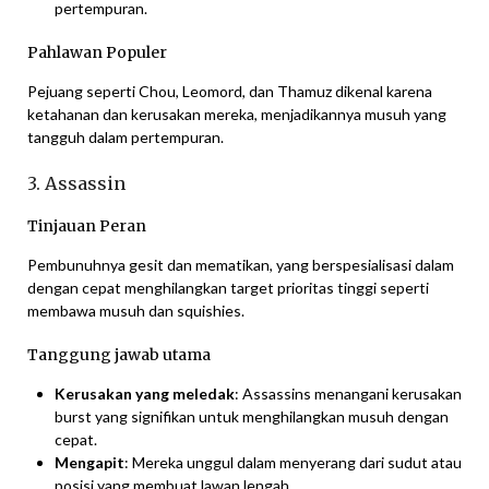
pertempuran.
Pahlawan Populer
Pejuang seperti Chou, Leomord, dan Thamuz dikenal karena
ketahanan dan kerusakan mereka, menjadikannya musuh yang
tangguh dalam pertempuran.
3. Assassin
Tinjauan Peran
Pembunuhnya gesit dan mematikan, yang berspesialisasi dalam
dengan cepat menghilangkan target prioritas tinggi seperti
membawa musuh dan squishies.
Tanggung jawab utama
Kerusakan yang meledak
: Assassins menangani kerusakan
burst yang signifikan untuk menghilangkan musuh dengan
cepat.
Mengapit
: Mereka unggul dalam menyerang dari sudut atau
posisi yang membuat lawan lengah.