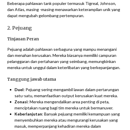
Beberapa pahlawan tank populer termasuk Tigreal, Johnson,
dan Atlas, masing -masing menawarkan keterampilan unik yang
dapat mengubah gelombang pertempuran.
2. Pejuang
Tinjauan Peran
Pejuang adalah pahlawan serbaguna yang mampu menangani
dan menahan kerusakan. Mereka biasanya memiliki campuran
pelanggaran dan pertahanan yang seimbang, memungkinkan
mereka untuk unggul dalam keterlibatan yang berkepanjangan.
Tanggung jawab utama
Duel
: Pejuang sering mengambil lawan dalam pertarungan
satu-satu, memanfaatkan output kerusakan kuat mereka.
Zonasi
: Mereka mengendalikan area penting di peta,
menciptakan ruang bagi tim mereka untuk bermanuver.
Keberlanjutan
: Banyak pejuang memiliki kemampuan yang
menyembuhkan mereka atau mengurangi kerusakan yang
masuk, memperpanjang kehadiran mereka dalam