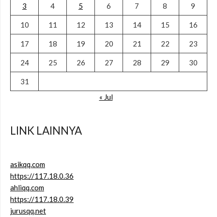
3
4
5
6
7
8
9
10
11
12
13
14
15
16
17
18
19
20
21
22
23
24
25
26
27
28
29
30
31
« Jul
LINK LAINNYA
asikqq.com
https://117.18.0.36
ahliqq.com
https://117.18.0.39
jurusqq.net