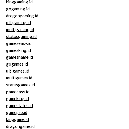
kinggaming.id
gogaming.id
dragongaming.id
ultigaming.id
multigaming.id
statusgaming.id
gameseasy.id
gamesking.id
gamesname.id
gogames.id
ultigames.id
multigames.id
statusgames.id
gameeasy.id
gameking.id
gamestatus.id
gamepro.id
kinggame.id
dragongame.id