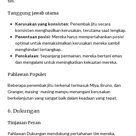
tim.
Tanggung jawab utama
Kerusakan yang konsisten
: Penembak jitu secara
konsisten menghasilkan kerusakan, terutama saat lengkap.
Penentuan posisi
: Mereka harus mempertahankan posisi
optimal untuk memaksimalkan kerusakan mereka sambil
menghindari tertangkap.
Penskalaan
: Sepanjang permainan, mereka bertani emas
dan mengalami untuk meningkatkan kekuatan mereka.
Pahlawan Populer
Beberapa penembak jitu terkenal termasuk Miya, Bruno, dan
Granger, masing -masing mampu menangani kerusakan
berkelanjutan yang sangat baik dalam keadaan yang tepat.
6. Dukungan
Tinjauan Peran
Pahlawan Dukungan mendukung pertahanan tim mereka,