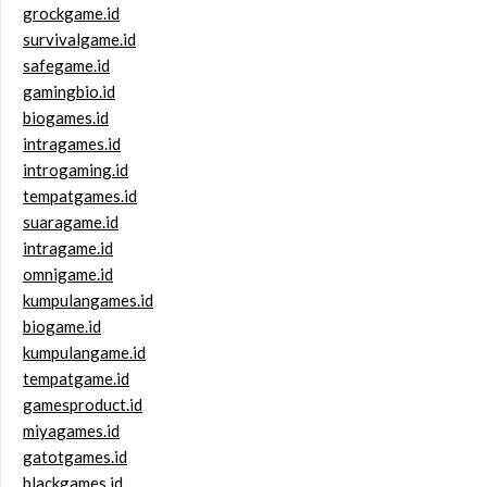
grockgame.id
survivalgame.id
safegame.id
gamingbio.id
biogames.id
intragames.id
introgaming.id
tempatgames.id
suaragame.id
intragame.id
omnigame.id
kumpulangames.id
biogame.id
kumpulangame.id
tempatgame.id
gamesproduct.id
miyagames.id
gatotgames.id
blackgames.id