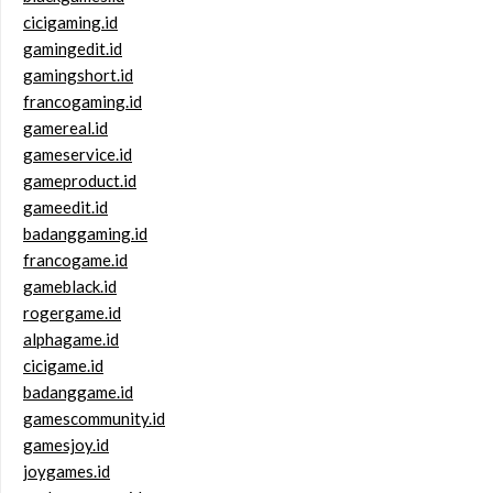
cicigaming.id
gamingedit.id
gamingshort.id
francogaming.id
gamereal.id
gameservice.id
gameproduct.id
gameedit.id
badanggaming.id
francogame.id
gameblack.id
rogergame.id
alphagame.id
cicigame.id
badanggame.id
gamescommunity.id
gamesjoy.id
joygames.id