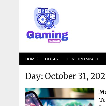
Skip
to
content
HOME
DOTA 2
GENSHIN IMPACT
Day:
October 31, 202
Me
Te