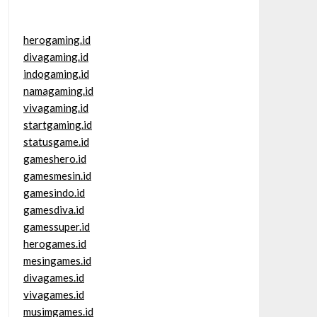
herogaming.id
divagaming.id
indogaming.id
namagaming.id
vivagaming.id
startgaming.id
statusgame.id
gameshero.id
gamesmesin.id
gamesindo.id
gamesdiva.id
gamessuper.id
herogames.id
mesingames.id
divagames.id
vivagames.id
musimgames.id