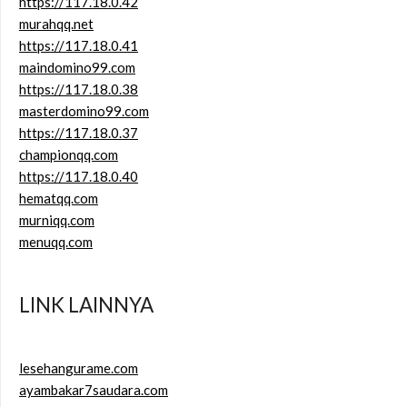
https://117.18.0.42
murahqq.net
https://117.18.0.41
maindomino99.com
https://117.18.0.38
masterdomino99.com
https://117.18.0.37
championqq.com
https://117.18.0.40
hematqq.com
murniqq.com
menuqq.com
LINK LAINNYA
lesehangurame.com
ayambakar7saudara.com