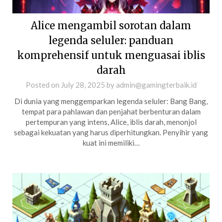
Alice mengambil sorotan dalam
legenda seluler: panduan
komprehensif untuk menguasai iblis
darah
Posted on
July 28, 2025
by
admin@gamingterbaik.id
Di dunia yang menggemparkan legenda seluler: Bang Bang,
tempat para pahlawan dan penjahat berbenturan dalam
pertempuran yang intens, Alice, iblis darah, menonjol
sebagai kekuatan yang harus diperhitungkan. Penyihir yang
kuat ini memiliki…