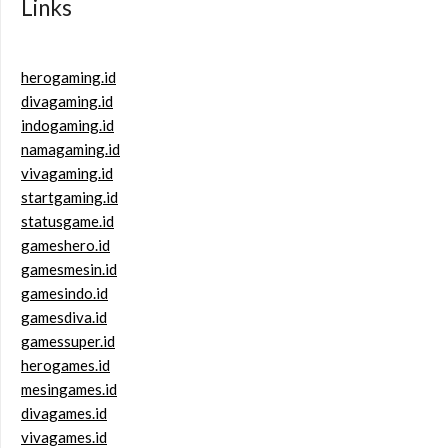
Links
herogaming.id
divagaming.id
indogaming.id
namagaming.id
vivagaming.id
startgaming.id
statusgame.id
gameshero.id
gamesmesin.id
gamesindo.id
gamesdiva.id
gamessuper.id
herogames.id
mesingames.id
divagames.id
vivagames.id