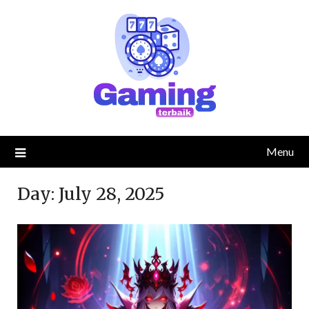
Skip
to
content
Menu
Day:
July 28, 2025