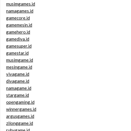
musimgames.id
namagames.id
gamecore.id
gamemesin.id
gamehero.id
gamediva.id
gamesuper.id
gamestar.id
musimgame.id
mesingame.id
vivagame.id
divagame.id
namagame.id
stargame.id
opengaming.id
winnergames.id
argusgames.id
zilonggame.id
rubygame.id