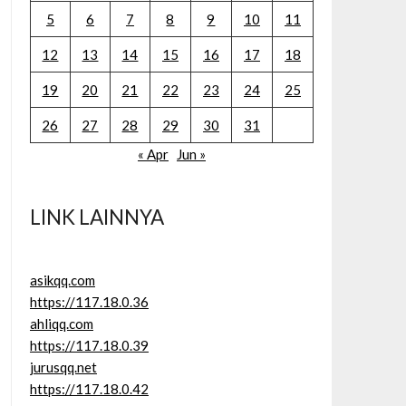
5
6
7
8
9
10
11
12
13
14
15
16
17
18
19
20
21
22
23
24
25
26
27
28
29
30
31
« Apr
Jun »
LINK LAINNYA
asikqq.com
https://117.18.0.36
ahliqq.com
https://117.18.0.39
jurusqq.net
https://117.18.0.42