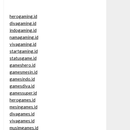
herogaming.id
divagaming.id
indogaming.id
namagaming.id
vivagaming.id
startgaming.id
statusgame.id
gameshero.id
gamesmesin.id
gamesindo.id
gamesdiva.id
gamessuper.id
herogames.id
mesingames.id
divagames.id
vivagames.id
musimgames.id