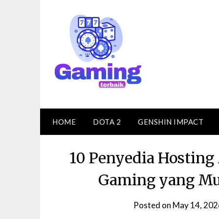
Skip
to
content
HOME
DOTA 2
GENSHIN IMPACT
10 Penyedia Hosting
Gaming yang Mul
Posted on
May 14, 202