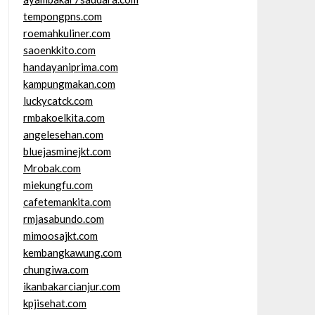
tempongpns.com
roemahkuliner.com
saoenkkito.com
handayaniprima.com
kampungmakan.com
luckycatck.com
rmbakoelkita.com
angelesehan.com
bluejasminejkt.com
Mrobak.com
miekungfu.com
cafetemankita.com
rmjasabundo.com
mimoosajkt.com
kembangkawung.com
chungiwa.com
ikanbakarcianjur.com
kpjisehat.com