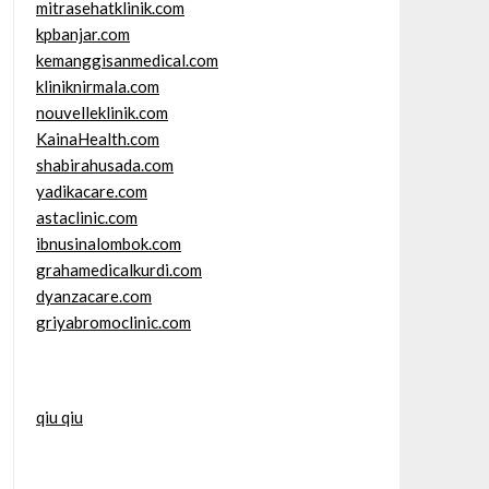
mitrasehatklinik.com
kpbanjar.com
kemanggisanmedical.com
kliniknirmala.com
nouvelleklinik.com
KainaHealth.com
shabirahusada.com
yadikacare.com
astaclinic.com
ibnusinalombok.com
grahamedicalkurdi.com
dyanzacare.com
griyabromoclinic.com
qiu qiu