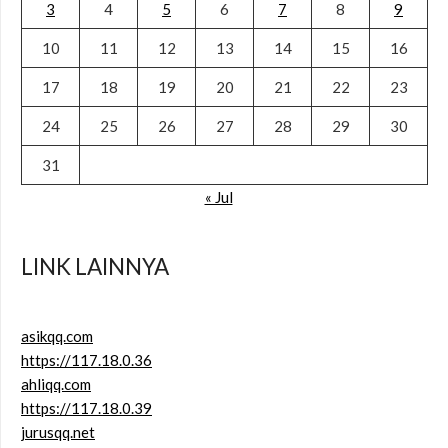
3
4
5
6
7
8
9
10
11
12
13
14
15
16
17
18
19
20
21
22
23
24
25
26
27
28
29
30
31
« Jul
LINK LAINNYA
asikqq.com
https://117.18.0.36
ahliqq.com
https://117.18.0.39
jurusqq.net