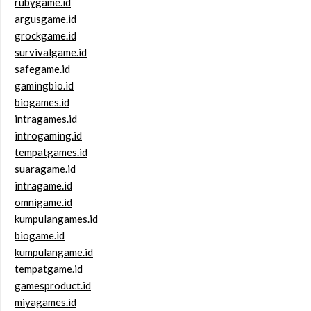
rubygame.id
argusgame.id
grockgame.id
survivalgame.id
safegame.id
gamingbio.id
biogames.id
intragames.id
introgaming.id
tempatgames.id
suaragame.id
intragame.id
omnigame.id
kumpulangames.id
biogame.id
kumpulangame.id
tempatgame.id
gamesproduct.id
miyagames.id