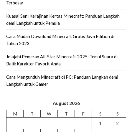
Terbesar
Kuasai Seni Kerajinan Kertas Minecraft: Panduan Langkah
demi Langkah untuk Pemula
Cara Mudah Download Minecraft Gratis Java Edition di
Tahun 2023
Jelajahi Pemeran All-Star Minecraft 2025: Temui Suara di
Balik Karakter Favorit Anda
Cara Mengunduh Minecraft di PC: Panduan Langkah demi
Langkah untuk Gamer
August 2026
M
T
W
T
F
S
S
1
2