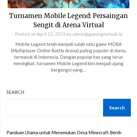
Turnamen Mobile Legend: Persaingan
Sengit di Arena Virtual
Posted on
April 13, 2025
by
admin@gamingterbaik.id
Mobile Legend telah menjadi salah satu game MOBA
(Multiplayer Online Battle Arena) paling populer di dunia,
termasuk di Indonesia. Dengan popularitas yang terus
meningkat, turnamen Mobile Legend kini menjadi ajang
bergengsi yang…
SEARCH
Search
Panduan Utama untuk Menemukan Desa Minecraft Benih