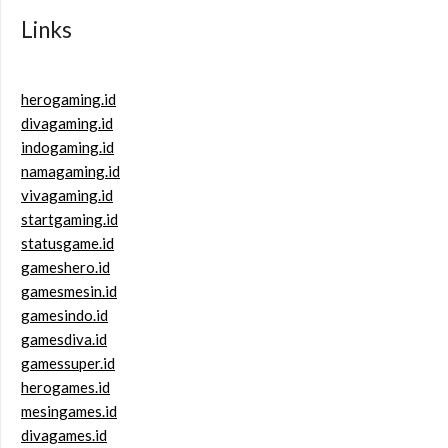
Links
herogaming.id
divagaming.id
indogaming.id
namagaming.id
vivagaming.id
startgaming.id
statusgame.id
gameshero.id
gamesmesin.id
gamesindo.id
gamesdiva.id
gamessuper.id
herogames.id
mesingames.id
divagames.id