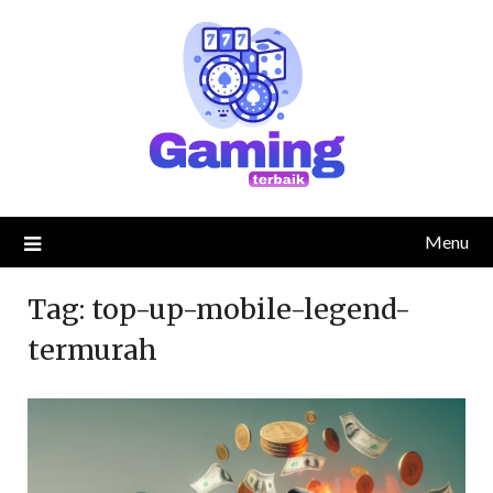
Skip
to
content
Menu
Tag:
top-up-mobile-legend-
termurah