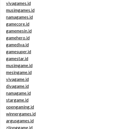
vivagames.id
musimgames.id
namagames.id
gamecore.id
gamemesin.id
gamehero.id
gamediva.id
gamesuper.id
gamestar.id
musimgame.id
mesingame.id
vivagame.id
divagame.id
namagame.id
stargame.id
opengaming.id
winnergames.id
argusgames.id
zilonggame.id