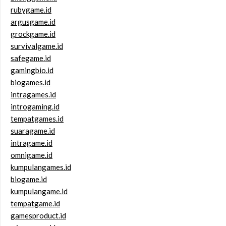
rubygame.id
argusgame.id
grockgame.id
survivalgame.id
safegame.id
gamingbio.id
biogames.id
intragames.id
introgaming.id
tempatgames.id
suaragame.id
intragame.id
omnigame.id
kumpulangames.id
biogame.id
kumpulangame.id
tempatgame.id
gamesproduct.id