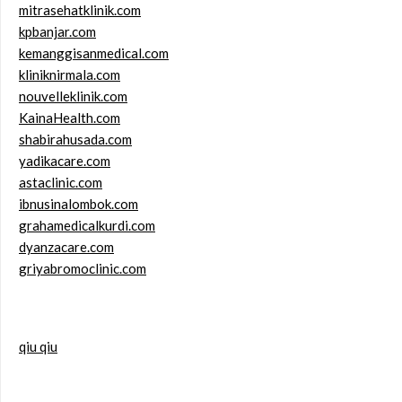
mitrasehatklinik.com
kpbanjar.com
kemanggisanmedical.com
kliniknirmala.com
nouvelleklinik.com
KainaHealth.com
shabirahusada.com
yadikacare.com
astaclinic.com
ibnusinalombok.com
grahamedicalkurdi.com
dyanzacare.com
griyabromoclinic.com
qiu qiu