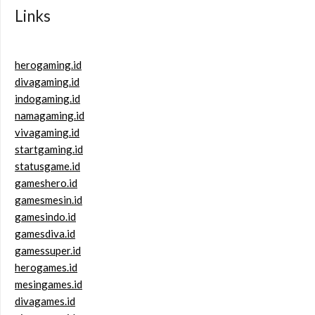
Links
herogaming.id
divagaming.id
indogaming.id
namagaming.id
vivagaming.id
startgaming.id
statusgame.id
gameshero.id
gamesmesin.id
gamesindo.id
gamesdiva.id
gamessuper.id
herogames.id
mesingames.id
divagames.id