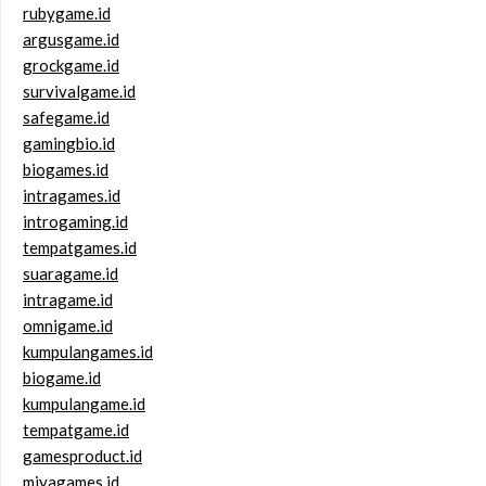
rubygame.id
argusgame.id
grockgame.id
survivalgame.id
safegame.id
gamingbio.id
biogames.id
intragames.id
introgaming.id
tempatgames.id
suaragame.id
intragame.id
omnigame.id
kumpulangames.id
biogame.id
kumpulangame.id
tempatgame.id
gamesproduct.id
miyagames.id