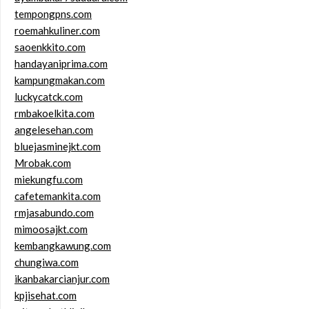
tempongpns.com
roemahkuliner.com
saoenkkito.com
handayaniprima.com
kampungmakan.com
luckycatck.com
rmbakoelkita.com
angelesehan.com
bluejasminejkt.com
Mrobak.com
miekungfu.com
cafetemankita.com
rmjasabundo.com
mimoosajkt.com
kembangkawung.com
chungiwa.com
ikanbakarcianjur.com
kpjisehat.com