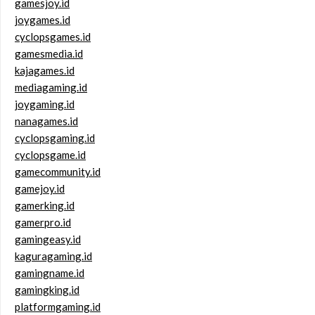
gamesjoy.id
joygames.id
cyclopsgames.id
gamesmedia.id
kajagames.id
mediagaming.id
joygaming.id
nanagames.id
cyclopsgaming.id
cyclopsgame.id
gamecommunity.id
gamejoy.id
gamerking.id
gamerpro.id
gamingeasy.id
kaguragaming.id
gamingname.id
gamingking.id
platformgaming.id