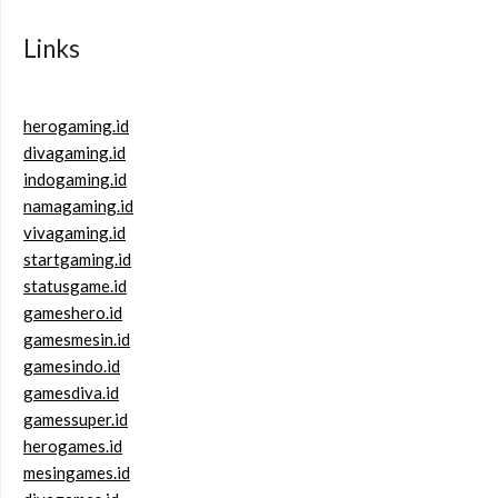
Links
herogaming.id
divagaming.id
indogaming.id
namagaming.id
vivagaming.id
startgaming.id
statusgame.id
gameshero.id
gamesmesin.id
gamesindo.id
gamesdiva.id
gamessuper.id
herogames.id
mesingames.id