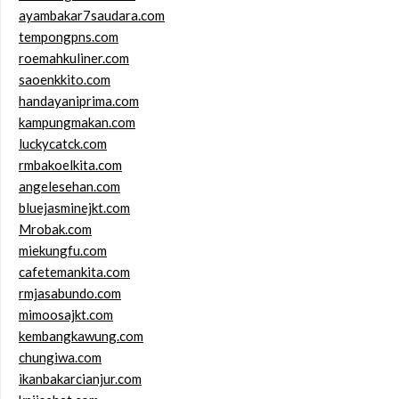
ayambakar7saudara.com
tempongpns.com
roemahkuliner.com
saoenkkito.com
handayaniprima.com
kampungmakan.com
luckycatck.com
rmbakoelkita.com
angelesehan.com
bluejasminejkt.com
Mrobak.com
miekungfu.com
cafetemankita.com
rmjasabundo.com
mimoosajkt.com
kembangkawung.com
chungiwa.com
ikanbakarcianjur.com