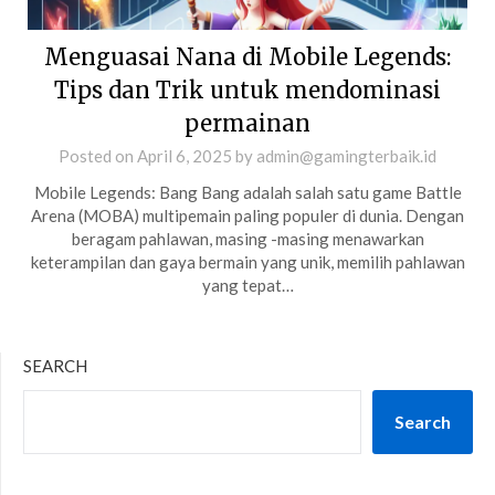
Menguasai Nana di Mobile Legends:
Tips dan Trik untuk mendominasi
permainan
Posted on
April 6, 2025
by
admin@gamingterbaik.id
Mobile Legends: Bang Bang adalah salah satu game Battle
Arena (MOBA) multipemain paling populer di dunia. Dengan
beragam pahlawan, masing -masing menawarkan
keterampilan dan gaya bermain yang unik, memilih pahlawan
yang tepat…
SEARCH
Search