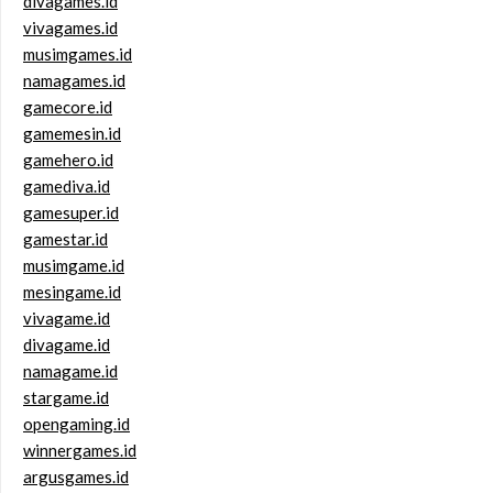
divagames.id
vivagames.id
musimgames.id
namagames.id
gamecore.id
gamemesin.id
gamehero.id
gamediva.id
gamesuper.id
gamestar.id
musimgame.id
mesingame.id
vivagame.id
divagame.id
namagame.id
stargame.id
opengaming.id
winnergames.id
argusgames.id