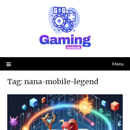
Skip
to
content
Menu
Tag:
nana-mobile-legend