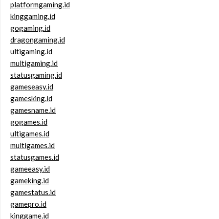
platformgaming.id
kinggaming.id
gogaming.id
dragongaming.id
ultigaming.id
multigaming.id
statusgaming.id
gameseasy.id
gamesking.id
gamesname.id
gogames.id
ultigames.id
multigames.id
statusgames.id
gameeasy.id
gameking.id
gamestatus.id
gamepro.id
kinggame.id