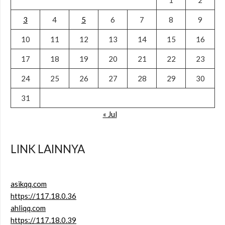
1
2
3
4
5
6
7
8
9
10
11
12
13
14
15
16
17
18
19
20
21
22
23
24
25
26
27
28
29
30
31
« Jul
LINK LAINNYA
asikqq.com
https://117.18.0.36
ahliqq.com
https://117.18.0.39