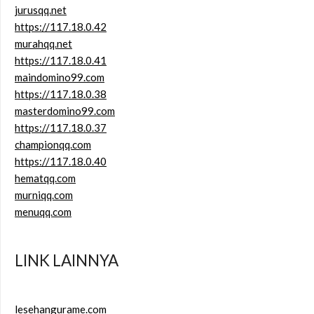
jurusqq.net
https://117.18.0.42
murahqq.net
https://117.18.0.41
maindomino99.com
https://117.18.0.38
masterdomino99.com
https://117.18.0.37
championqq.com
https://117.18.0.40
hematqq.com
murniqq.com
menuqq.com
LINK LAINNYA
lesehangurame.com