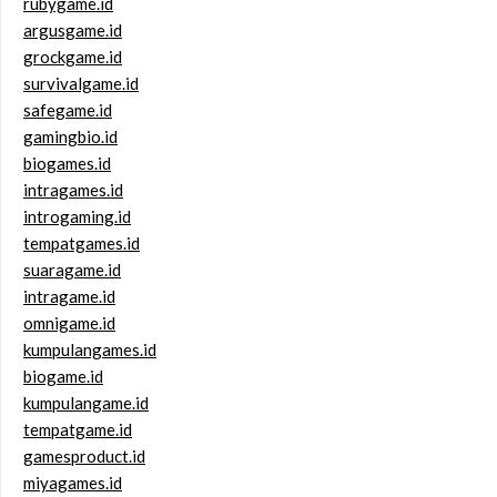
rubygame.id
argusgame.id
grockgame.id
survivalgame.id
safegame.id
gamingbio.id
biogames.id
intragames.id
introgaming.id
tempatgames.id
suaragame.id
intragame.id
omnigame.id
kumpulangames.id
biogame.id
kumpulangame.id
tempatgame.id
gamesproduct.id
miyagames.id