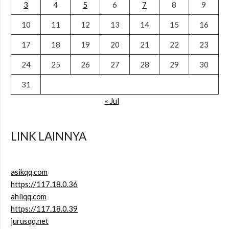
3
4
5
6
7
8
9
10
11
12
13
14
15
16
17
18
19
20
21
22
23
24
25
26
27
28
29
30
31
« Jul
LINK LAINNYA
asikqq.com
https://117.18.0.36
ahliqq.com
https://117.18.0.39
jurusqq.net