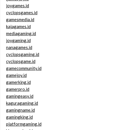
joygames.id
cyclopsgames.id
gamesmedia.id
kajagames.id
mediagaming.id
joygaming.id
nanagames.id
cyclopsgaming.id
cyclopsgame.id
gamecommunity.id
gamejoy.id
gamerking.id
gamerpro.id
gamingeasy.id
kaguragaming.id
gamingname.id
gamingking.id
platformgaming.id