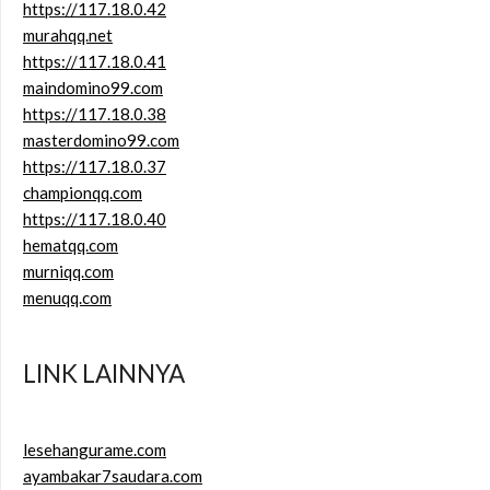
https://117.18.0.42
murahqq.net
https://117.18.0.41
maindomino99.com
https://117.18.0.38
masterdomino99.com
https://117.18.0.37
championqq.com
https://117.18.0.40
hematqq.com
murniqq.com
menuqq.com
LINK LAINNYA
lesehangurame.com
ayambakar7saudara.com