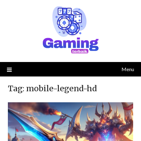
Skip
to
content
Menu
Tag:
mobile-legend-hd