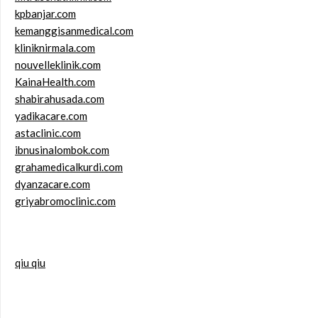
kpbanjar.com
kemanggisanmedical.com
kliniknirmala.com
nouvelleklinik.com
KainaHealth.com
shabirahusada.com
yadikacare.com
astaclinic.com
ibnusinalombok.com
grahamedicalkurdi.com
dyanzacare.com
griyabromoclinic.com
qiu qiu