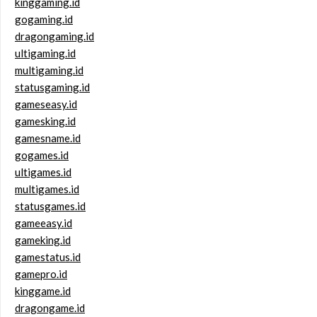
kinggaming.id
gogaming.id
dragongaming.id
ultigaming.id
multigaming.id
statusgaming.id
gameseasy.id
gamesking.id
gamesname.id
gogames.id
ultigames.id
multigames.id
statusgames.id
gameeasy.id
gameking.id
gamestatus.id
gamepro.id
kinggame.id
dragongame.id