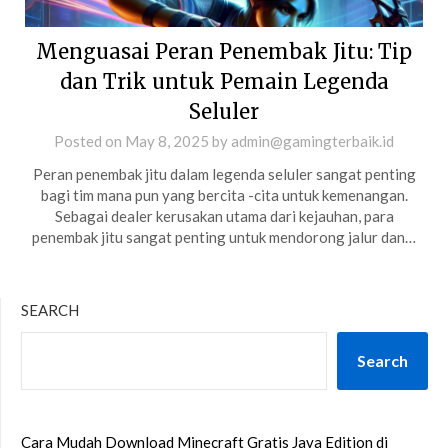
Menguasai Peran Penembak Jitu: Tip
dan Trik untuk Pemain Legenda
Seluler
Posted on
May 8, 2025
by
admin@gamingterbaik.id
Peran penembak jitu dalam legenda seluler sangat penting
bagi tim mana pun yang bercita -cita untuk kemenangan.
Sebagai dealer kerusakan utama dari kejauhan, para
penembak jitu sangat penting untuk mendorong jalur dan…
SEARCH
Search
Cara Mudah Download Minecraft Gratis Java Edition di