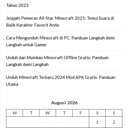
Tahun 2023
Jelajahi Pemeran All-Star Minecraft 2025: Temui Suara di
Balik Karakter Favorit Anda
Cara Mengunduh Minecraft di PC: Panduan Langkah demi
Langkah untuk Gamer
Unduh dan Mainkan Minecraft Offline Gratis: Panduan
Langkah demi Langkah
Unduh Minecraft Terbaru 2024 Mod APK Gratis: Panduan
Utama
August 2026
M
T
W
T
F
S
S
1
2