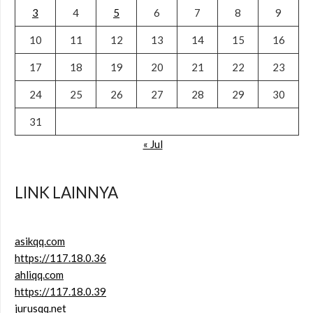
3
4
5
6
7
8
9
10
11
12
13
14
15
16
17
18
19
20
21
22
23
24
25
26
27
28
29
30
31
« Jul
LINK LAINNYA
asikqq.com
https://117.18.0.36
ahliqq.com
https://117.18.0.39
jurusqq.net