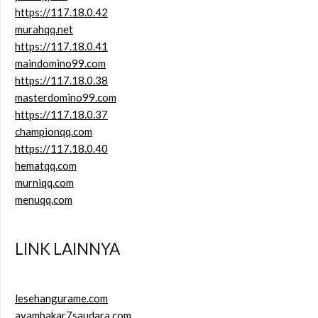
https://117.18.0.42
murahqq.net
https://117.18.0.41
maindomino99.com
https://117.18.0.38
masterdomino99.com
https://117.18.0.37
championqq.com
https://117.18.0.40
hematqq.com
murniqq.com
menuqq.com
LINK LAINNYA
lesehangurame.com
ayambakar7saudara.com