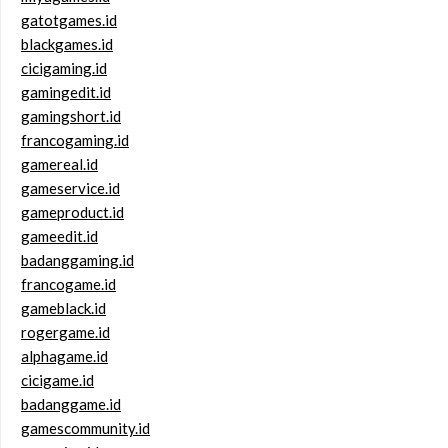
gatotgames.id
blackgames.id
cicigaming.id
gamingedit.id
gamingshort.id
francogaming.id
gamereal.id
gameservice.id
gameproduct.id
gameedit.id
badanggaming.id
francogame.id
gameblack.id
rogergame.id
alphagame.id
cicigame.id
badanggame.id
gamescommunity.id