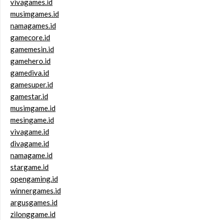
vivagames.id
musimgames.id
namagames.id
gamecore.id
gamemesin.id
gamehero.id
gamediva.id
gamesuper.id
gamestar.id
musimgame.id
mesingame.id
vivagame.id
divagame.id
namagame.id
stargame.id
opengaming.id
winnergames.id
argusgames.id
zilonggame.id