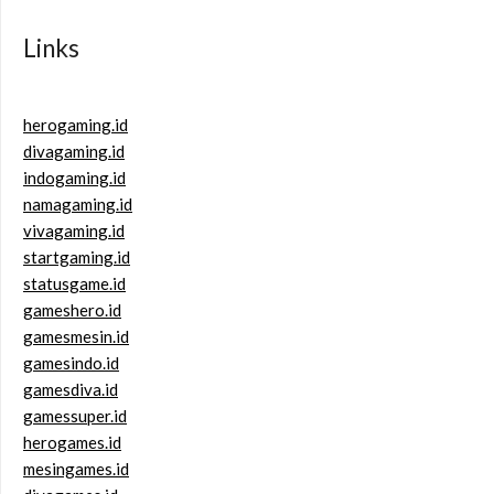
Links
herogaming.id
divagaming.id
indogaming.id
namagaming.id
vivagaming.id
startgaming.id
statusgame.id
gameshero.id
gamesmesin.id
gamesindo.id
gamesdiva.id
gamessuper.id
herogames.id
mesingames.id