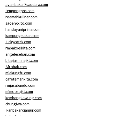
ayambakar7saudara.com
tempongpns.com
roemahkuliner.com
saoenkkito.com
handayaniprima.com
kampungmakan.com
luckycatck.com
rmbakoelkita.com
angelesehan.com
bluejasminejkt.com
Mrobak.com
miekungfu.com
cafetemankita.com
rmjasabundo.com
mimoosajkt.com
kembangkawung.com
chungiwa.com
ikanbakarcianjur.com