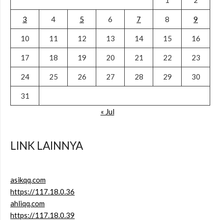
1
2
3
4
5
6
7
8
9
10
11
12
13
14
15
16
17
18
19
20
21
22
23
24
25
26
27
28
29
30
31
« Jul
LINK LAINNYA
asikqq.com
https://117.18.0.36
ahliqq.com
https://117.18.0.39