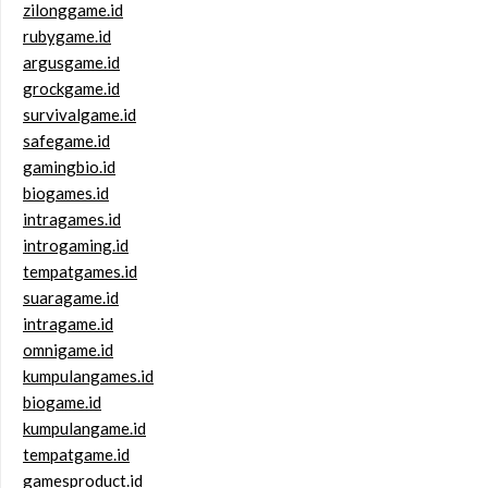
zilonggame.id
rubygame.id
argusgame.id
grockgame.id
survivalgame.id
safegame.id
gamingbio.id
biogames.id
intragames.id
introgaming.id
tempatgames.id
suaragame.id
intragame.id
omnigame.id
kumpulangames.id
biogame.id
kumpulangame.id
tempatgame.id
gamesproduct.id