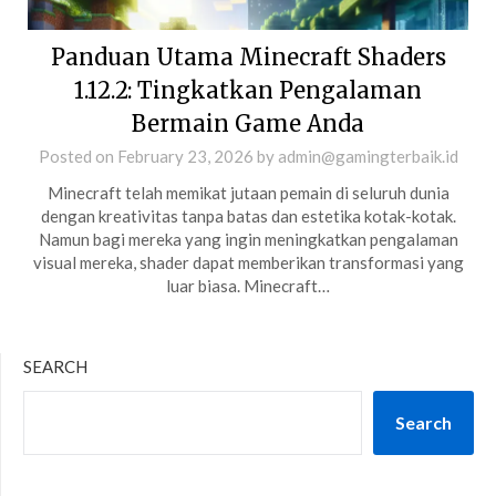
Panduan Utama Minecraft Shaders
1.12.2: Tingkatkan Pengalaman
Bermain Game Anda
Posted on
February 23, 2026
by
admin@gamingterbaik.id
Minecraft telah memikat jutaan pemain di seluruh dunia
dengan kreativitas tanpa batas dan estetika kotak-kotak.
Namun bagi mereka yang ingin meningkatkan pengalaman
visual mereka, shader dapat memberikan transformasi yang
luar biasa. Minecraft…
SEARCH
Search