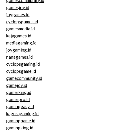
gamescommunity.id
gamesjoy.id
joygames.id
cyclopsgames.id
gamesmedia.id
kajagames.id
mediagaming.id
joygaming.id
nanagames.id
cyclopsgaming.id
cyclopsgame.id
gamecommunity.id
gamejoy.id
gamerking.id
gamerpro.id
gamingeasy.id
kaguragaming.id
gamingname.id
gamingking.id