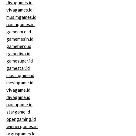
divagames.id
vivagames.id
musimgames.id
namagames.id
gamecore.id
gamemesin.id
gamehero.id
gamediva.id
gamesuper.id
gamestar.id
musimgame.id
mesingame.id
vivagame.id
divagame.id
namagame.id
stargame.id
opengaming.id
winnergames.id
argusgames.id