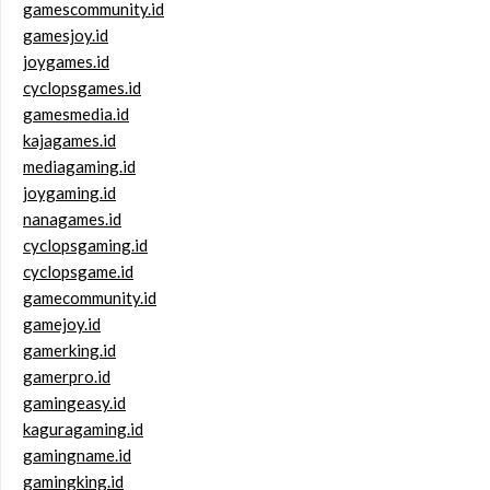
gamescommunity.id
gamesjoy.id
joygames.id
cyclopsgames.id
gamesmedia.id
kajagames.id
mediagaming.id
joygaming.id
nanagames.id
cyclopsgaming.id
cyclopsgame.id
gamecommunity.id
gamejoy.id
gamerking.id
gamerpro.id
gamingeasy.id
kaguragaming.id
gamingname.id
gamingking.id