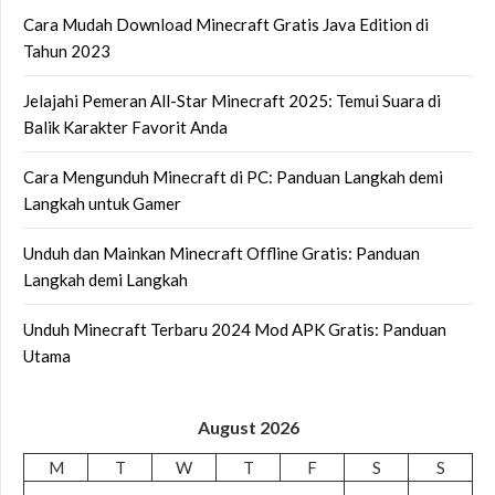
Cara Mudah Download Minecraft Gratis Java Edition di
Tahun 2023
Jelajahi Pemeran All-Star Minecraft 2025: Temui Suara di
Balik Karakter Favorit Anda
Cara Mengunduh Minecraft di PC: Panduan Langkah demi
Langkah untuk Gamer
Unduh dan Mainkan Minecraft Offline Gratis: Panduan
Langkah demi Langkah
Unduh Minecraft Terbaru 2024 Mod APK Gratis: Panduan
Utama
August 2026
M
T
W
T
F
S
S