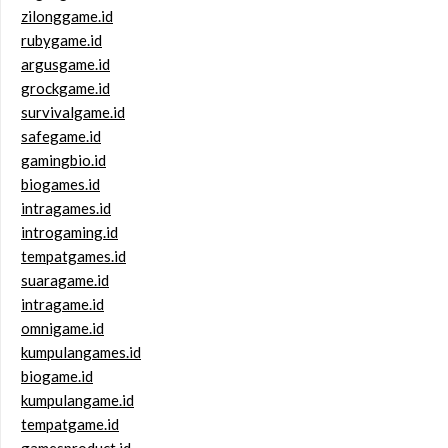
zilonggame.id
rubygame.id
argusgame.id
grockgame.id
survivalgame.id
safegame.id
gamingbio.id
biogames.id
intragames.id
introgaming.id
tempatgames.id
suaragame.id
intragame.id
omnigame.id
kumpulangames.id
biogame.id
kumpulangame.id
tempatgame.id