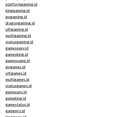
platformgaming.id
kinggaming.id
gogaming.id
dragongaming.id
ultigaming.id
multigaming.id
statusgaming.id
gameseasy.id
gamesking.id
gamesname.id
gogames.id
ultigames.id
multigames.id
statusgames.id
gameeasy.id
gameking.id
gamestatus.id
gamepro.id