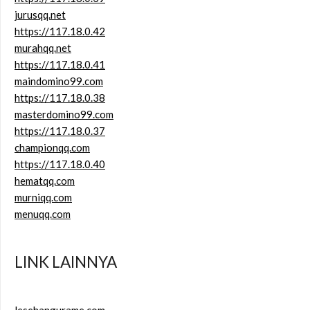
jurusqq.net
https://117.18.0.42
murahqq.net
https://117.18.0.41
maindomino99.com
https://117.18.0.38
masterdomino99.com
https://117.18.0.37
championqq.com
https://117.18.0.40
hematqq.com
murniqq.com
menuqq.com
LINK LAINNYA