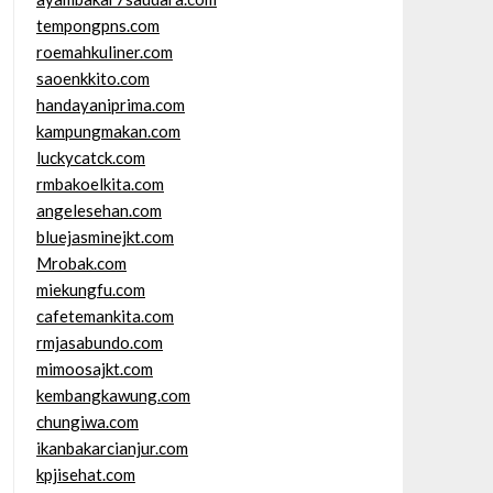
tempongpns.com
roemahkuliner.com
saoenkkito.com
handayaniprima.com
kampungmakan.com
luckycatck.com
rmbakoelkita.com
angelesehan.com
bluejasminejkt.com
Mrobak.com
miekungfu.com
cafetemankita.com
rmjasabundo.com
mimoosajkt.com
kembangkawung.com
chungiwa.com
ikanbakarcianjur.com
kpjisehat.com