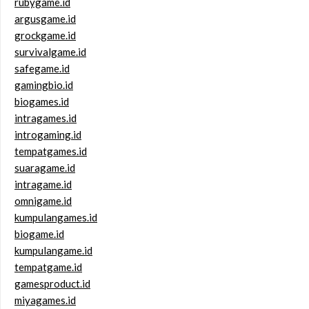
rubygame.id
argusgame.id
grockgame.id
survivalgame.id
safegame.id
gamingbio.id
biogames.id
intragames.id
introgaming.id
tempatgames.id
suaragame.id
intragame.id
omnigame.id
kumpulangames.id
biogame.id
kumpulangame.id
tempatgame.id
gamesproduct.id
miyagames.id