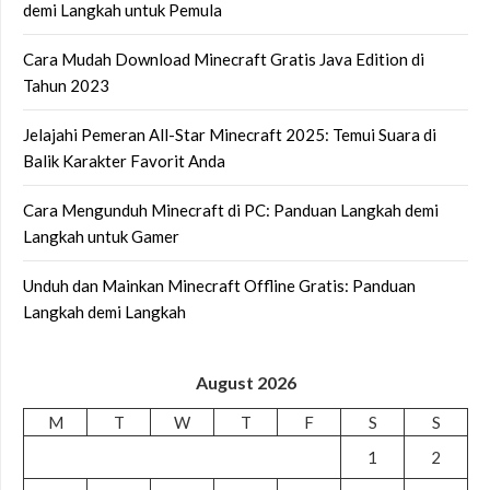
demi Langkah untuk Pemula
Cara Mudah Download Minecraft Gratis Java Edition di
Tahun 2023
Jelajahi Pemeran All-Star Minecraft 2025: Temui Suara di
Balik Karakter Favorit Anda
Cara Mengunduh Minecraft di PC: Panduan Langkah demi
Langkah untuk Gamer
Unduh dan Mainkan Minecraft Offline Gratis: Panduan
Langkah demi Langkah
August 2026
M
T
W
T
F
S
S
1
2