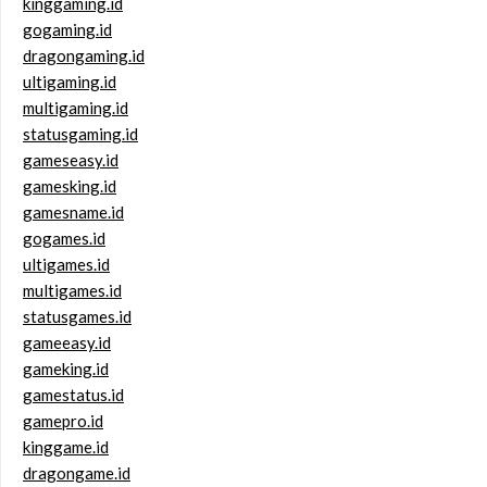
kinggaming.id
gogaming.id
dragongaming.id
ultigaming.id
multigaming.id
statusgaming.id
gameseasy.id
gamesking.id
gamesname.id
gogames.id
ultigames.id
multigames.id
statusgames.id
gameeasy.id
gameking.id
gamestatus.id
gamepro.id
kinggame.id
dragongame.id