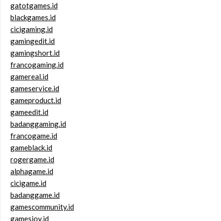
gatotgames.id
blackgames.id
cicigaming.id
gamingedit.id
gamingshort.id
francogaming.id
gamereal.id
gameservice.id
gameproduct.id
gameedit.id
badanggaming.id
francogame.id
gameblack.id
rogergame.id
alphagame.id
cicigame.id
badanggame.id
gamescommunity.id
gamesjoy.id