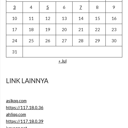
3
4
5
6
7
8
9
10
11
12
13
14
15
16
17
18
19
20
21
22
23
24
25
26
27
28
29
30
31
« Jul
LINK LAINNYA
asikqq.com
https://117.18.0.36
ahliqq.com
https://117.18.0.39