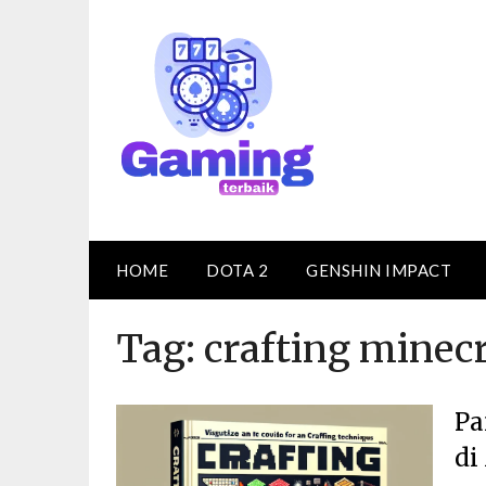
Skip
to
content
HOME
DOTA 2
GENSHIN IMPACT
Tag:
crafting minecr
Pa
di