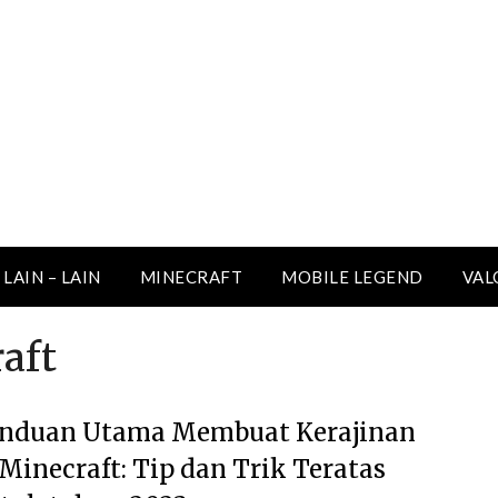
LAIN – LAIN
MINECRAFT
MOBILE LEGEND
VAL
aft
nduan Utama Membuat Kerajinan
 Minecraft: Tip dan Trik Teratas