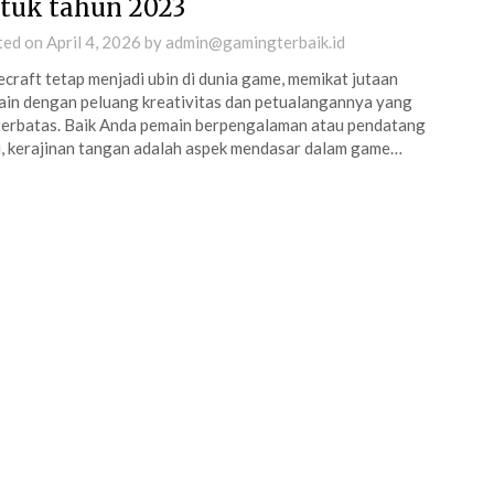
tuk tahun 2023
ted on
April 4, 2026
by
admin@gamingterbaik.id
craft tetap menjadi ubin di dunia game, memikat jutaan
in dengan peluang kreativitas dan petualangannya yang
terbatas. Baik Anda pemain berpengalaman atau pendatang
, kerajinan tangan adalah aspek mendasar dalam game…