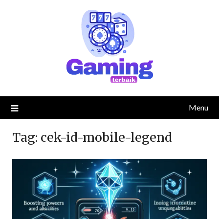
Skip
to
content
Menu
Tag:
cek-id-mobile-legend