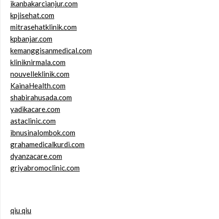
ikanbakarcianjur.com
kpjisehat.com
mitrasehatklinik.com
kpbanjar.com
kemanggisanmedical.com
kliniknirmala.com
nouvelleklinik.com
KainaHealth.com
shabirahusada.com
yadikacare.com
astaclinic.com
ibnusinalombok.com
grahamedicalkurdi.com
dyanzacare.com
griyabromoclinic.com
qiu qiu