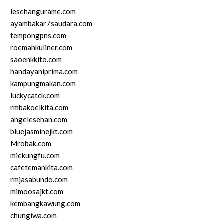
lesehangurame.com
ayambakar7saudara.com
tempongpns.com
roemahkuliner.com
saoenkkito.com
handayaniprima.com
kampungmakan.com
luckycatck.com
rmbakoelkita.com
angelesehan.com
bluejasminejkt.com
Mrobak.com
miekungfu.com
cafetemankita.com
rmjasabundo.com
mimoosajkt.com
kembangkawung.com
chungiwa.com