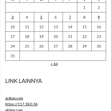
1
2
3
4
5
6
7
8
9
10
11
12
13
14
15
16
17
18
19
20
21
22
23
24
25
26
27
28
29
30
31
« Jul
LINK LAINNYA
asikqq.com
https://117.18.0.36
ahliqq.com