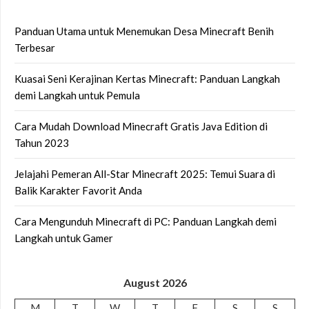
Panduan Utama untuk Menemukan Desa Minecraft Benih
Terbesar
Kuasai Seni Kerajinan Kertas Minecraft: Panduan Langkah
demi Langkah untuk Pemula
Cara Mudah Download Minecraft Gratis Java Edition di
Tahun 2023
Jelajahi Pemeran All-Star Minecraft 2025: Temui Suara di
Balik Karakter Favorit Anda
Cara Mengunduh Minecraft di PC: Panduan Langkah demi
Langkah untuk Gamer
August 2026
M
T
W
T
F
S
S