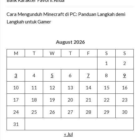
Balik Karakter Favorit Anda
Cara Mengunduh Minecraft di PC: Panduan Langkah demi
Langkah untuk Gamer
August 2026
M
T
W
T
F
S
S
1
2
3
4
5
6
7
8
9
10
11
12
13
14
15
16
17
18
19
20
21
22
23
24
25
26
27
28
29
30
31
« Jul