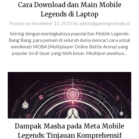
Cara Download dan Main Mobile
Legends di Laptop
Posted on
November 12, 2025
by
admin@gamingterbaik.id
Seiring dengan meningkatnya popularitas Mobile Legends:
Bang Bang, para pemain di seluruh dunia mencari cara untuk
menikmati MOBA (Multiplayer Online Battle Arena) yang
populer ini di layar yang lebih besar. Meskipun awalnya…
Dampak Masha pada Meta Mobile
Legends: Tinjauan Komprehensif