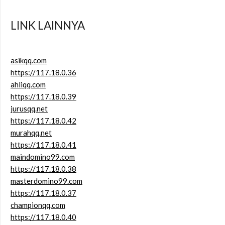
LINK LAINNYA
asikqq.com
https://117.18.0.36
ahliqq.com
https://117.18.0.39
jurusqq.net
https://117.18.0.42
murahqq.net
https://117.18.0.41
maindomino99.com
https://117.18.0.38
masterdomino99.com
https://117.18.0.37
championqq.com
https://117.18.0.40