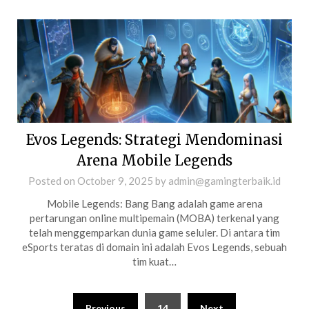
Evos Legends: Strategi Mendominasi
Arena Mobile Legends
Posted on
October 9, 2025
by
admin@gamingterbaik.id
Mobile Legends: Bang Bang adalah game arena
pertarungan online multipemain (MOBA) terkenal yang
telah menggemparkan dunia game seluler. Di antara tim
eSports teratas di domain ini adalah Evos Legends, sebuah
tim kuat…
Posts
Previous
14
Next