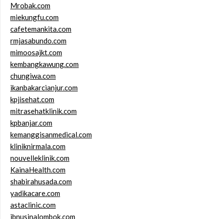
Mrobak.com
miekungfu.com
cafetemankita.com
rmjasabundo.com
mimoosajkt.com
kembangkawung.com
chungiwa.com
ikanbakarcianjur.com
kpjisehat.com
mitrasehatklinik.com
kpbanjar.com
kemanggisanmedical.com
kliniknirmala.com
nouvelleklinik.com
KainaHealth.com
shabirahusada.com
yadikacare.com
astaclinic.com
ibnusinalombok.com