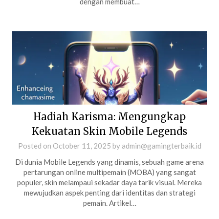
dengan membuat…
Hadiah Karisma: Mengungkap
Kekuatan Skin Mobile Legends
Posted on
October 11, 2025
by
admin@gamingterbaik.id
Di dunia Mobile Legends yang dinamis, sebuah game arena
pertarungan online multipemain (MOBA) yang sangat
populer, skin melampaui sekadar daya tarik visual. Mereka
mewujudkan aspek penting dari identitas dan strategi
pemain. Artikel…