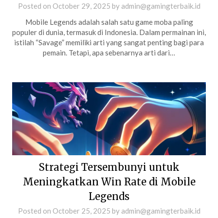
Posted on
October 29, 2025
by
admin@gamingterbaik.id
Mobile Legends adalah salah satu game moba paling
populer di dunia, termasuk di Indonesia. Dalam permainan ini,
istilah “Savage” memiliki arti yang sangat penting bagi para
pemain. Tetapi, apa sebenarnya arti dari…
Strategi Tersembunyi untuk
Meningkatkan Win Rate di Mobile
Legends
Posted on
October 25, 2025
by
admin@gamingterbaik.id