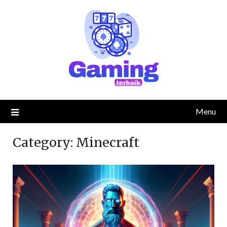
Skip
to
content
Menu
Category:
Minecraft