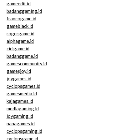
gameedit.id
badanggaming.id
francogame.id
gameblack.id
rogergame.id
alphagame.id
cicigame.id
badanggame.id
gamescommunity.id
gamesjoy.id
joygames.id
cyclopsgames.id
gamesmedia.id
kajagames.id
mediagaming.id
joygaming.id
nanagames.id
cyclopsgaming.id
cyclopsgame.id