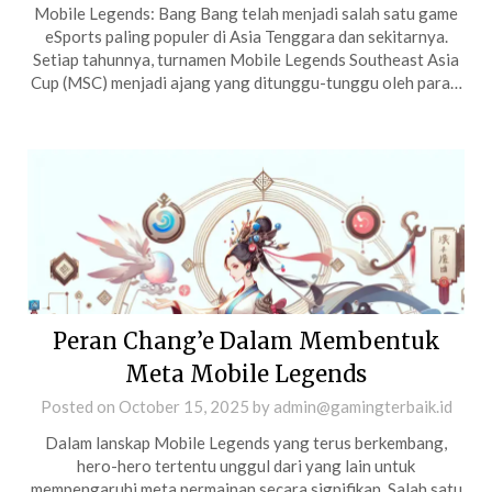
Mobile Legends: Bang Bang telah menjadi salah satu game
eSports paling populer di Asia Tenggara dan sekitarnya.
Setiap tahunnya, turnamen Mobile Legends Southeast Asia
Cup (MSC) menjadi ajang yang ditunggu-tunggu oleh para…
Peran Chang’e Dalam Membentuk
Meta Mobile Legends
Posted on
October 15, 2025
by
admin@gamingterbaik.id
Dalam lanskap Mobile Legends yang terus berkembang,
hero-hero tertentu unggul dari yang lain untuk
mempengaruhi meta permainan secara signifikan. Salah satu