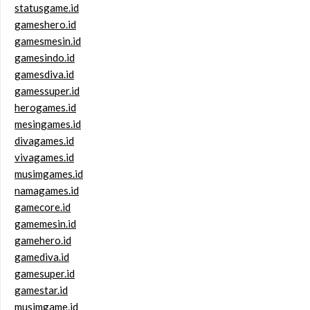
statusgame.id
gameshero.id
gamesmesin.id
gamesindo.id
gamesdiva.id
gamessuper.id
herogames.id
mesingames.id
divagames.id
vivagames.id
musimgames.id
namagames.id
gamecore.id
gamemesin.id
gamehero.id
gamediva.id
gamesuper.id
gamestar.id
musimgame.id